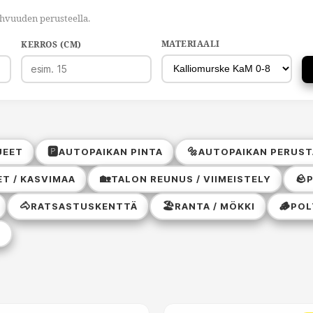
ahvuuden perusteella.
MATERIAALI
KERROS (CM)
🅿️
🔩
UEET
AUTOPAIKAN PINTA
AUTOPAIKAN PERUST
🏡
🪨
T / KASVIMAA
TALON REUNUS / VIIMEISTELY
P
🐴
🏖️
🪵
RATSASTUSKENTTÄ
RANTA / MÖKKI
POL
T