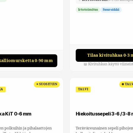
Irtotoimitus
Suursäkki
Tilaa kivituhkaa 0-3
 kalliomursketta 0-90 mm
📖 Kivituhkan käyttö viimeis
⭐ SUOSITUIN
❄️ TAL
KA
TALVI
ka KiT 0-6 mm
Hiekoitussepeli 3-6 / 3-8
en polkuihin ja pihalaattojen
Teräväreunainen sepeli pihojen