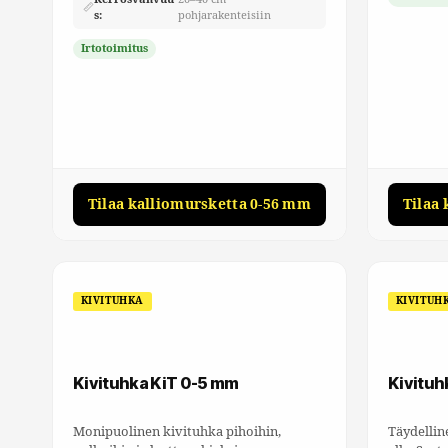
📏
s:
pohjarakenteisiin
Irtotoimitus
Tilaa kalliomursketta 0-56 mm
Tilaa
KIVITUHKA
KIVITUH
Kivituhka KiT 0-5 mm
Kivituh
Monipuolinen kivituhka pihoihin,
Täydellin