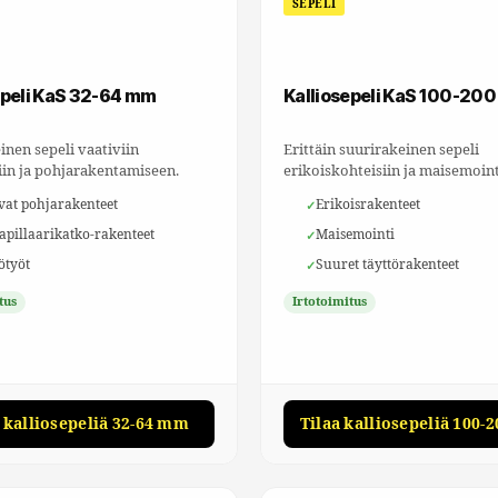
SEPELI
epeli KaS 32-64 mm
Kalliosepeli KaS 100-20
inen sepeli vaativiin
Erittäin suurirakeinen sepeli
iin ja pohjarakentamiseen.
erikoiskohteisiin ja maisemoint
vat pohjarakenteet
Erikoisrakenteet
kapillaarikatko-rakenteet
Maisemointi
ötyöt
Suuret täyttörakenteet
tus
Irtotoimitus
a kalliosepeliä 32-64 mm
Tilaa kalliosepeliä 100