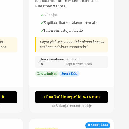
kapillaarikatkoon rakennusten alle.
Klassinen valinta.
Salaojat
Kapillaarikatko rakennusten alle
Talon seinustojen täyttö
uu
Käytä yhdessä suodatinkankaan kanssa
sora.
parhaan tuloksen saamiseksi.
Kerrosvahvuu
20–30 cm
📏
s:
kapillaarikatkoon
Irtotoimitus
Suursäkki
iä
Tilaa kalliosepeliä 8-16 mm
n
📖 Salaojaremontin ohje
🛍️ SUURSÄKKI