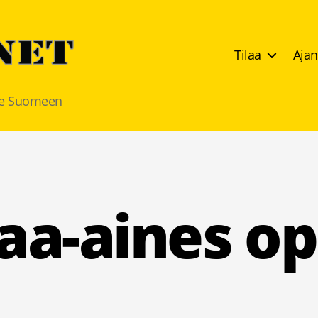
Tilaa
Ajan
lle Suomeen
Kategoriat
aa-aines op