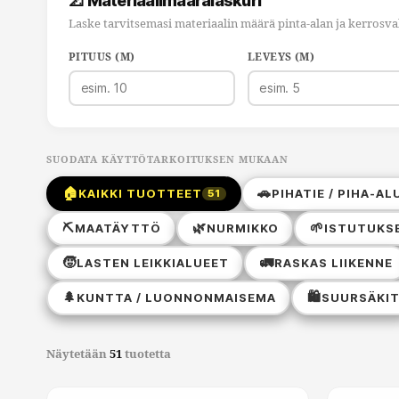
📐 Materiaalimäärälaskuri
Laske tarvitsemasi materiaalin määrä pinta-alan ja kerrosv
PITUUS (M)
LEVEYS (M)
SUODATA KÄYTTÖTARKOITUKSEN MUKAAN
🏠
🚗
KAIKKI TUOTTEET
PIHATIE / PIHA-AL
51
⛏️
🌿
🌱
MAATÄYTTÖ
NURMIKKO
ISTUTUKSE
🧒
🚛
LASTEN LEIKKIALUEET
RASKAS LIIKENNE
🌲
🛍️
KUNTTA / LUONNONMAISEMA
SUURSÄKI
Näytetään
51
tuotetta