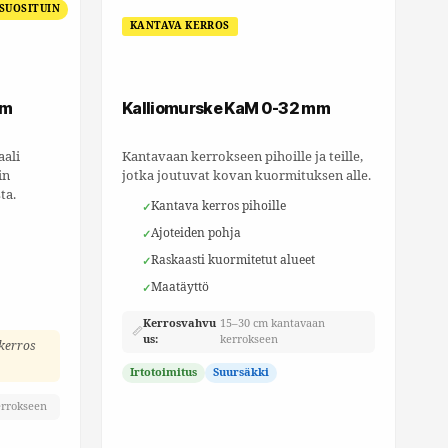
 SUOSITUIN
KANTAVA KERROS
mm
Kalliomurske KaM 0-32 mm
aali
Kantavaan kerrokseen pihoille ja teille,
in
jotka joutuvat kovan kuormituksen alle.
ta.
Kantava kerros pihoille
Ajoteiden pohja
Raskaasti kuormitetut alueet
Maatäyttö
Kerrosvahvu
15–30 cm kantavaan
📏
us:
kerrokseen
 kerros
Irtotoimitus
Suursäkki
errokseen