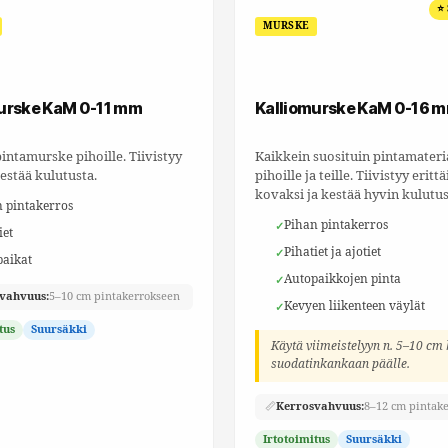
⭐
MURSKE
urske KaM 0-11 mm
Kalliomurske KaM 0-16 
pintamurske pihoille. Tiivistyy
Kaikkein suosituin pintamateri
kestää kulutusta.
pihoille ja teille. Tiivistyy erittä
kovaksi ja kestää hyvin kulutus
 pintakerros
Pihan pintakerros
iet
Pihatiet ja ajotiet
paikat
Autopaikkojen pinta
vahvuus:
5–10 cm pintakerrokseen
Kevyen liikenteen väylät
tus
Suursäkki
Käytä viimeistelyyn n. 5–10 cm
suodatinkankaan päälle.
📏
Kerrosvahvuus:
8–12 cm pintak
Irtotoimitus
Suursäkki