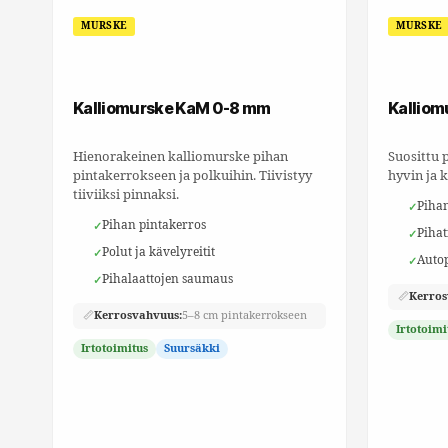
MURSKE
MURSKE
Kalliomurske KaM 0-8 mm
Kalliom
Hienorakeinen kalliomurske pihan
Suosittu 
pintakerrokseen ja polkuihin. Tiivistyy
hyvin ja 
tiiviiksi pinnaksi.
Pihan
Pihan pintakerros
Pihat
Polut ja kävelyreitit
Auto
Pihalaattojen saumaus
📏
Kerros
📏
Kerrosvahvuus:
5–8 cm pintakerrokseen
Irtotoimi
Irtotoimitus
Suursäkki