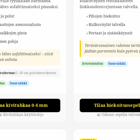
tavilla tyylikkään harmaana.
kulkuväylien tehokkaaseen
lähes asfalttimaiseksi pinnaksi.
liukkaudentorjuntaan talvella.
 ja polut
Pihojen hiekoitus
aattojen asennusalusta
Kulkuväylät talvella
aikkojen pinta
Portaat ja sisäänkäynnit
sien pohja
Teräväreunainen rakenne tartt
jäähän paremmin kuin pyöreä 
y lähes asfalttimaiseksi – siisti
vä valinta.
Irtotoimitus
Suursäkki
vahvuus:
5–10 cm pintakerrokseen
tus
Suursäkki
laa kivituhkaa 0-6 mm
Tilaa hiekoitussepel
📖 Kivituhkan käyttöohje
📖 Oikean sepeliä talvee