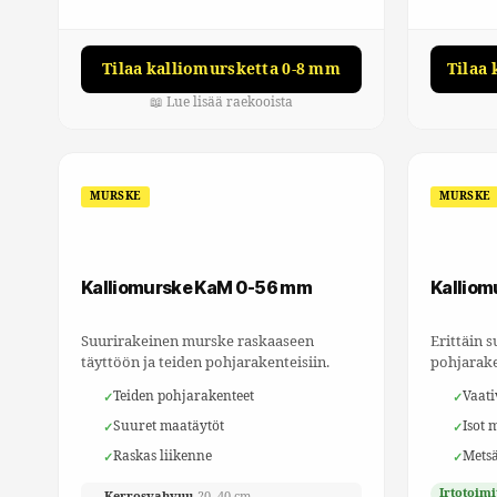
Tilaa kalliomursketta 0-8 mm
Tilaa
📖 Lue lisää raekooista
MURSKE
MURSKE
Kalliomurske KaM 0-56 mm
Kallio
Suurirakeinen murske raskaaseen
Erittäin 
täyttöön ja teiden pohjarakenteisiin.
pohjarake
Teiden pohjarakenteet
Vaati
Suuret maatäytöt
Isot 
Raskas liikenne
Metsä
Irtotoimi
Kerrosvahvuu
20–40 cm