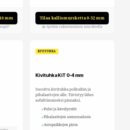
-16 mm
Tilaa kalliomursketta 0-32 mm
sopii?
📖 Ajotien rakentaminen murskeella
KIVITUHKA
Kivituhka KiT 0-4 mm
Suosittu kivituhka polkuihin ja
pihalaattojen alle. Tiivistyy lähes
asfalttimaiseksi pinnaksi.
Polut ja kävelyreitit
Pihalaattojen asennusalusta
Autopaikkojen pinta
hjaksi