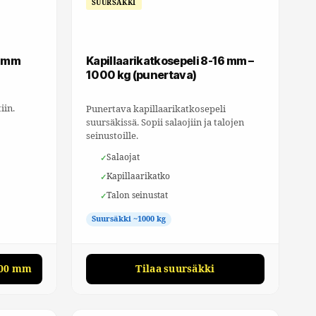
SUURSÄKKI
0 mm
Kapillaarikatkosepeli 8-16 mm –
1000 kg (punertava)
iin.
Punertava kapillaarikatkosepeli
suursäkissä. Sopii salaojiin ja talojen
seinustoille.
Salaojat
Kapillaarikatko
Talon seinustat
Suursäkki ~1000 kg
-200 mm
Tilaa suursäkki