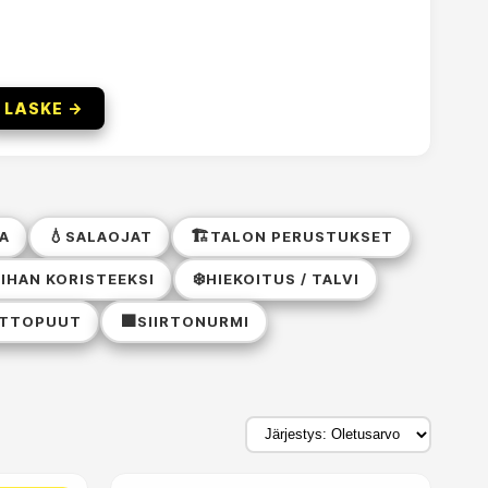
LASKE →
💧
🏗️
A
SALAOJAT
TALON PERUSTUKSET
❄️
IHAN KORISTEEKSI
HIEKOITUS / TALVI
🟩
TTOPUUT
SIIRTONURMI