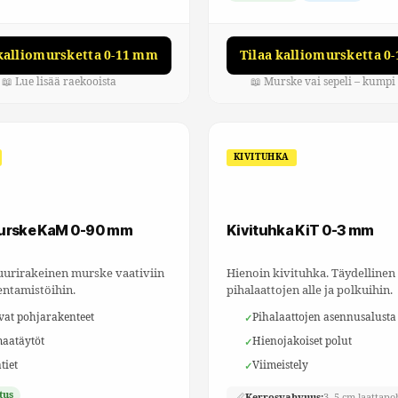
 kalliomursketta 0-11 mm
Tilaa kalliomursketta 0
📖 Lue lisää raekooista
📖 Murske vai sepeli – kumpi 
KIVITUHKA
murske KaM 0-90 mm
Kivituhka KiT 0-3 mm
suurirakeinen murske vaativiin
Hienoin kivituhka. Täydellinen
ntamistöihin.
pihalaattojen alle ja polkuihin.
vat pohjarakenteet
Pihalaattojen asennusalusta
maatäytöt
Hienojakoiset polut
tiet
Viimeistely
tus
📏
Kerrosvahvuus:
3–5 cm laattapo