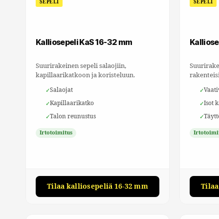
SEPELI
SEPELI
Kalliosepeli KaS 16-32 mm
Kallios
Suurirakeinen sepeli salaojiin,
Suurirake
kapillaarikatkoon ja koristeluun.
rakenteis
Salaojat
Vaati
Kapillaarikatko
Isot 
Talon reunustus
Täytt
Irtotoimitus
Irtotoimi
Tilaa kalliosepeliä 16-32 mm
Tila