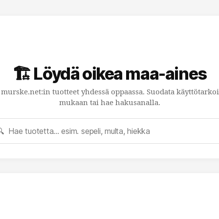
🏗️ Löydä oikea maa-aines
 murske.net:in tuotteet yhdessä oppaassa. Suodata käyttötarko
mukaan tai hae hakusanalla.