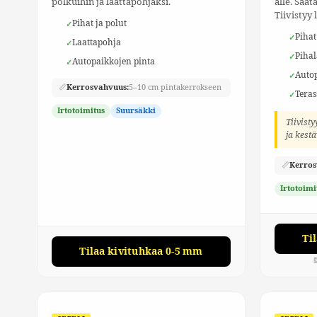
polkuihin ja laattapohjaksi.
alle. Saa
Tiivistyy 
Pihat ja polut
Pihat
Laattapohja
Pihal
Autopaikkojen pinta
Autop
📏
Kerrosvahvuus:
5–10 cm pintakerrokseen
Teras
Irtotoimitus
Suursäkki
Tiivisty
ja kestä
📏
Kerros
Irtotoimi
Ti
Tilaa kivituhkaa 0-5 mm