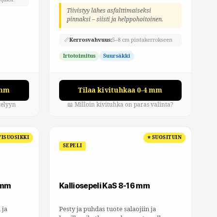
Tiivistyy lähes asfalttimaiseksi
pinnaksi – siisti ja helppohoitoinen.
📏
Kerrosvahvuus:
5–8 cm pintakerrokseen
Irtotoimitus
Suursäkki
 mm
Tilaa kivituhkaa 0-4 mm
telyyn
📖 Milloin kivituhka on paras valinta?
VISUOSIKKI
⭐ SUOSITUIN
SEPELI
 mm
Kalliosepeli KaS 8-16 mm
 ja
Pesty ja puhdas tuote salaojiin ja