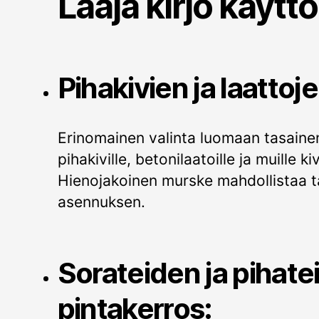
Laaja kirjo käytt
Pihakivien ja laattoje
Erinomainen valinta luomaan tasaine
pihakiville, betonilaatoille ja muille ki
Hienojakoinen murske mahdollistaa t
asennuksen.
Sorateiden ja pihate
pintakerros: