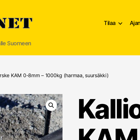
Tilaa
Aja
alle Suomeen
urske KAM 0-8mm – 1000kg (harmaa, suursäkki)
Kall
KAM