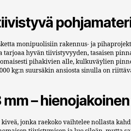
iivistyvä pohjamateri
ketta monipuolisiin rakennus- ja pihaproje
 tarjoaa hyvän tiivistyvyyden, tasaisen pin
aisesti pihakivien alle, kulkuväylien pinnoi
00 kg:n suursäkin ansiosta sinulla on riittäv
 mm – hienojakoinen 
iveä, jonka raekoko vaihtelee nollasta kah