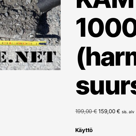
100
(har
suur
Alkuperäinen
Nykyi
199,00
€
159,00
€
sis. alv
hinta
hinta
oli:
on:
Käyttö
199,00 €.
159,00