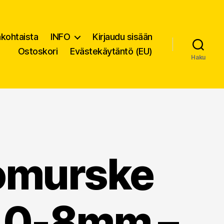
nkohtaista
INFO
Kirjaudu sisään
Ostoskori
Evästekäytäntö (EU)
Haku
iomurske
 0-8mm –