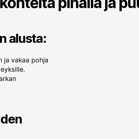
ökohteita pihalla ja p
n alusta:
n ja vakaa pohja
veyksille.
arkan
iden