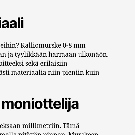
aali
kteihin? Kalliomurske 0-8 mm
nan ja tyylikkään harmaan ulkonäön.
tteeksi sekä erilaisiin
ästi materiaalia niin pieniin kuin
moniottelija
deksaan millimetriin. Tämä