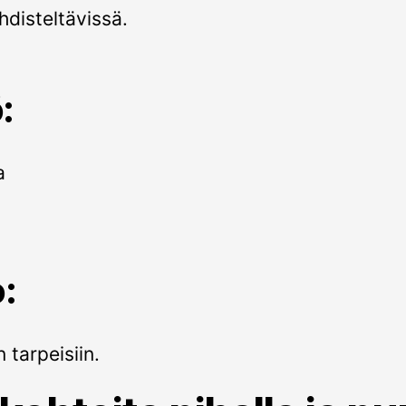
hdisteltävissä.
:
a
:
 tarpeisiin.