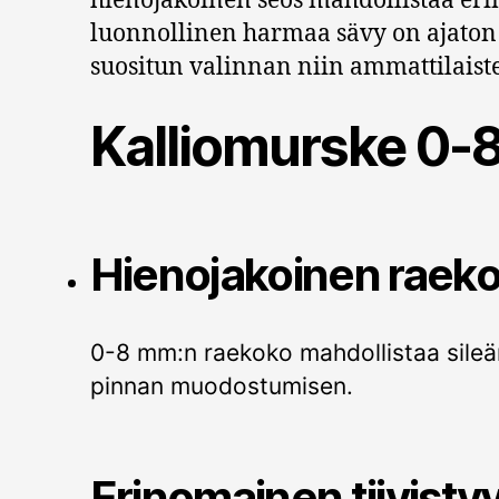
hienojakoinen seos mahdollistaa eri
luonnollinen harmaa sävy on ajaton j
suositun valinnan niin ammattilaist
Kalliomurske 0-
Hienojakoinen raeko
0-8 mm:n raekoko mahdollistaa sileän
pinnan muodostumisen.
Erinomainen tiivisty