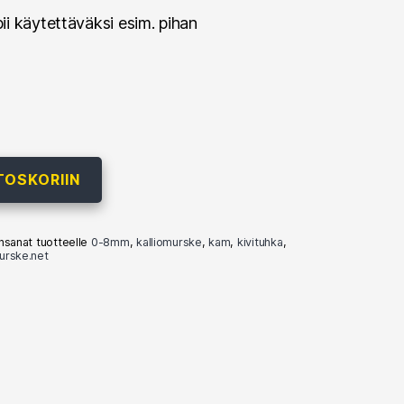
i käytettäväksi esim. pihan
TOSKORIIN
nsanat tuotteelle
0-8mm
,
kalliomurske
,
kam
,
kivituhka
,
urske.net