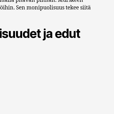
samalla pitävän pinnan. Murskeen
öihin. Sen monipuolisuus tekee siitä
suudet ja edut