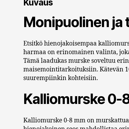
Kuvaus
Monipuolinen ja t
Etsitkö hienojakoisempaa kalliomurs
harmaa on erinomainen valinta, joka
Tämä laadukas murske soveltuu erinom
maisemointitarkoituksiin. Kätevän 10
suurempiinkin kohteisiin.
Kalliomurske 0-8
Kalliomurske 0-8 mm on murskattua k