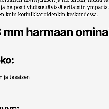
nomaisen tiivistymisen ja luo sileän, mutta 
a helposti yhdisteltävissä erilaisiin ympärist
en kuin kotinikkaroidenkin keskuudessa.
8 mm harmaan ominai
ko:
 ja tasaisen
vyys: