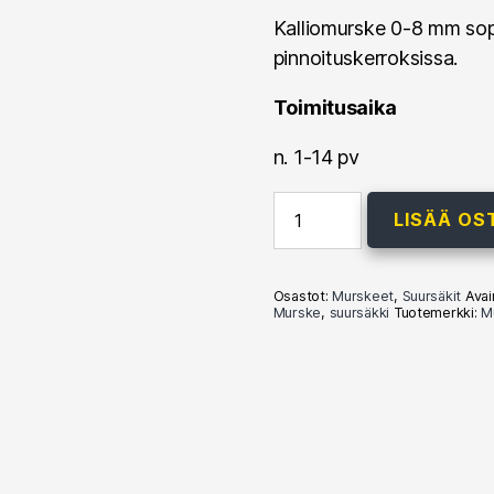
Kalliomurske 0-8 mm sopi
pinnoituskerroksissa.
Toimitusaika
n. 1-14 pv
Kalliomurske
LISÄÄ OS
KAM
0-
8mm
-
Osastot:
Murskeet
,
Suursäkit
Avai
1000kg
Murske
,
suursäkki
Tuotemerkki:
M
(harmaa,
suursäkki)
määrä