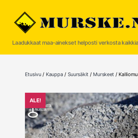
MURSKE.NET
Laadukkaat maa-ainekset helposti verkosta kaikki
Etusivu
/
Kauppa
/
Suursäkit
/
Murskeet
/ Kalliom
ALE!