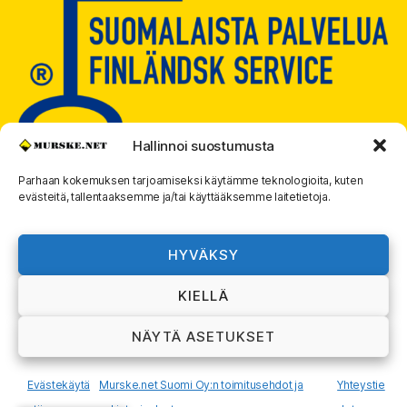
Hallinnoi suostumusta
Parhaan kokemuksen tarjoamiseksi käytämme teknologioita, kuten
evästeitä, tallentaaksemme ja/tai käyttääksemme laitetietoja.
© 2026
MURSKE.NET
Ylös
↑
HYVÄKSY
Murske.net Suomi Oy:n toimitusehdot ja
KIELLÄ
rekisteriseloste
NÄYTÄ ASETUKSET
Evästekäytä
Murske.net Suomi Oy:n toimitusehdot ja
Yhteystie