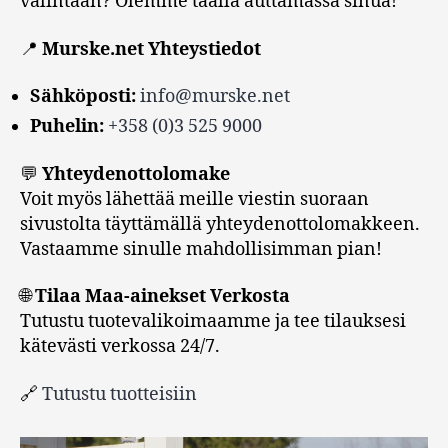
valintaan? Olemme täällä auttamassa sinua!
📍
Murske.net Yhteystiedot
Sähköposti:
info@murske.net
Puhelin:
+358 (0)3 525 9000
💬
Yhteydenottolomake
Voit myös lähettää meille viestin suoraan
sivustolta täyttämällä yhteydenottolomakkeen.
Vastaamme sinulle mahdollisimman pian!
🌐
Tilaa Maa-ainekset Verkosta
Tutustu tuotevalikoimaamme ja tee tilauksesi
kätevästi verkossa 24/7.
🔗
Tutustu tuotteisiin