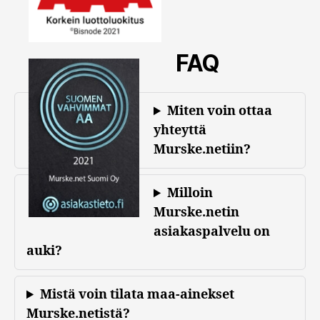
FAQ
Miten voin ottaa
yhteyttä
Murske.netiin?
Milloin
Murske.netin
asiakaspalvelu on
auki?
Mistä voin tilata maa-ainekset
Murske.netistä?