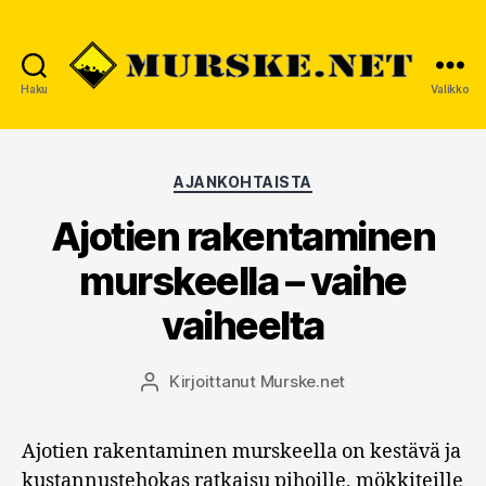
Haku
Valikko
MURSKE.NET
Kategoriat
AJANKOHTAISTA
Ajotien rakentaminen
murskeella – vaihe
vaiheelta
Kirjoittanut
Murske.net
Kirjoittaja
Ajotien rakentaminen murskeella on kestävä ja
kustannustehokas ratkaisu pihoille, mökkiteille