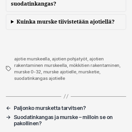
suodatinkangas?
Kuinka murske tiivistetään ajotiellä?
ajotie murskeella
,
ajotien pohjatyöt
,
ajotien
rakentaminen murskeella
,
mökkitien rakentaminen
,
Avainsanat
murske 0-32
,
murske ajotielle
,
mursketie
,
suodatinkangas ajotielle
←
Paljonko mursketta tarvitsen?
→
Suodatinkangas ja murske – milloin se on
pakollinen?