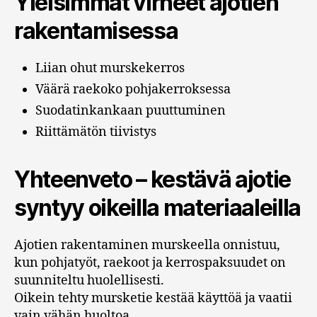
Yleisimmät virheet ajotien
rakentamisessa
Liian ohut murskekerros
Väärä raekoko pohjakerroksessa
Suodatinkankaan puuttuminen
Riittämätön tiivistys
Yhteenveto – kestävä ajotie
syntyy oikeilla materiaaleilla
Ajotien rakentaminen murskeella onnistuu,
kun pohjatyöt, raekoot ja kerrospaksuudet on
suunniteltu huolellisesti.
Oikein tehty mursketie kestää käyttöä ja vaatii
vain vähän huoltoa.