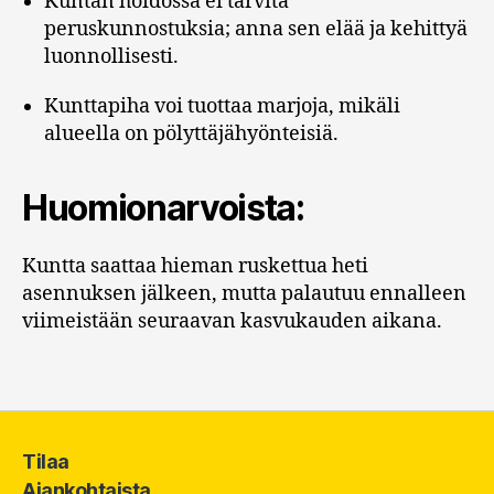
Kuntan hoidossa ei tarvita
peruskunnostuksia; anna sen elää ja kehittyä
luonnollisesti.
Kunttapiha voi tuottaa marjoja, mikäli
alueella on pölyttäjähyönteisiä.
Huomionarvoista:
Kuntta saattaa hieman ruskettua heti
asennuksen jälkeen, mutta palautuu ennalleen
viimeistään seuraavan kasvukauden aikana.
Tilaa
Ajankohtaista