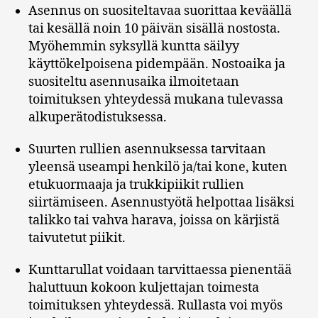
Asennus on suositeltavaa suorittaa keväällä
tai kesällä noin 10 päivän sisällä nostosta.
Myöhemmin syksyllä kuntta säilyy
käyttökelpoisena pidempään. Nostoaika ja
suositeltu asennusaika ilmoitetaan
toimituksen yhteydessä mukana tulevassa
alkuperätodistuksessa.
Suurten rullien asennuksessa tarvitaan
yleensä useampi henkilö ja/tai kone, kuten
etukuormaaja ja trukkipiikit rullien
siirtämiseen. Asennustyötä helpottaa lisäksi
talikko tai vahva harava, joissa on kärjistä
taivutetut piikit.
Kunttarullat voidaan tarvittaessa pienentää
haluttuun kokoon kuljettajan toimesta
toimituksen yhteydessä. Rullasta voi myös