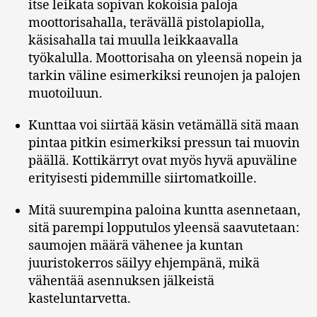
itse leikata sopivan kokoisia paloja
moottorisahalla, terävällä pistolapiolla,
käsisahalla tai muulla leikkaavalla
työkalulla. Moottorisaha on yleensä nopein ja
tarkin väline esimerkiksi reunojen ja palojen
muotoiluun.
Kunttaa voi siirtää käsin vetämällä sitä maan
pintaa pitkin esimerkiksi pressun tai muovin
päällä. Kottikärryt ovat myös hyvä apuväline
erityisesti pidemmille siirtomatkoille.
Mitä suurempina paloina kuntta asennetaan,
sitä parempi lopputulos yleensä saavutetaan:
saumojen määrä vähenee ja kuntan
juuristokerros säilyy ehjempänä, mikä
vähentää asennuksen jälkeistä
kasteluntarvetta.