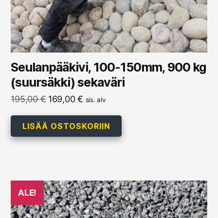
Seulanpääkivi, 100-150mm, 900 kg
(suursäkki) sekaväri
Alkuperäinen
Nykyinen
195,00
€
169,00
€
sis. alv
hinta
hinta
oli:
on:
LISÄÄ OSTOSKORIIN
195,00 €.
169,00 €.
ALE!