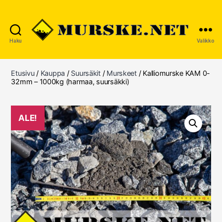
Haku
Valikko
MURSKE.NET
Etusivu
/
Kauppa
/
Suursäkit
/
Murskeet
/ Kalliomurske KAM 0-
32mm – 1000kg (harmaa, suursäkki)
ALE!