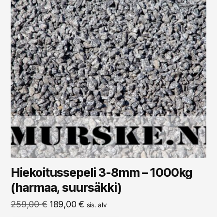
Hiekoitussepeli 3-8mm – 1000kg
(harmaa, suursäkki)
Alkuperäinen
Nykyinen
259,00
€
189,00
€
sis. alv
hinta
hinta