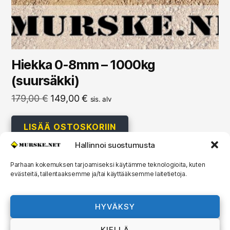
Hiekka 0-8mm – 1000kg
(suursäkki)
Alkuperäinen
Nykyinen
179,00
€
149,00
€
sis. alv
hinta
hinta
oli:
on:
LISÄÄ OSTOSKORIIN
179,00 €.
149,00 €.
Hallinnoi suostumusta
Parhaan kokemuksen tarjoamiseksi käytämme teknologioita, kuten
evästeitä, tallentaaksemme ja/tai käyttääksemme laitetietoja.
© 2026
MURSKE.NET
Ylös
↑
HYVÄKSY
Murske.net Suomi Oy:n toimitusehdot ja
KIELLÄ