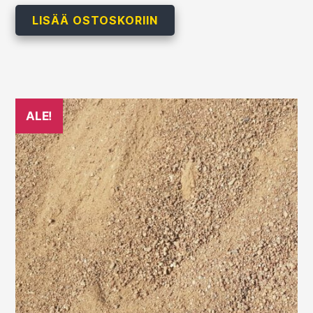
oli:
on:
LISÄÄ OSTOSKORIIN
259,00 €.
189,00 €.
ALE!