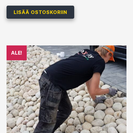
hinta
hinta
oli:
on:
LISÄÄ OSTOSKORIIN
219,00 €.
199,00 €.
ALE!