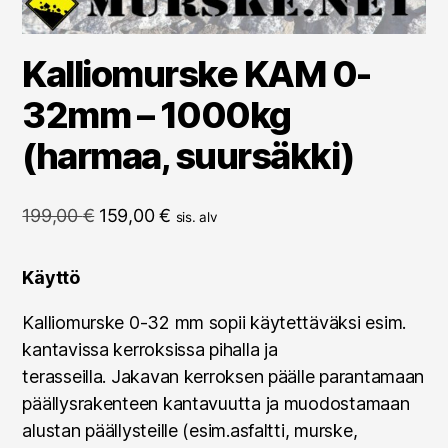
Kalliomurske KAM 0-
32mm – 1000kg
(harmaa, suursäkki)
Alkuperäinen
Nykyinen
199,00
€
159,00
€
sis. alv
hinta
hinta
oli:
on:
Käyttö
199,00 €.
159,00 €.
Kalliomurske 0-32 mm sopii käytettäväksi esim.
kantavissa kerroksissa pihalla ja
terasseilla. Jakavan kerroksen päälle parantamaan
päällysrakenteen kantavuutta ja muodostamaan
alustan päällysteille (esim.asfaltti, murske,