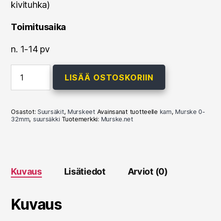
kivituhka)
Toimitusaika
n. 1-14 pv
Kalliomurske
LISÄÄ OSTOSKORIIN
KAM
0-
32mm
-
Osastot:
Suursäkit
,
Murskeet
Avainsanat tuotteelle
kam
,
Murske 0-
1000kg
32mm
,
suursäkki
Tuotemerkki:
Murske.net
(harmaa,
suursäkki)
määrä
Kuvaus
Lisätiedot
Arviot (0)
Kuvaus