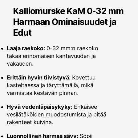
Kalliomurske KaM 0-32 mm
Harmaan Ominaisuudet ja
Edut
Laaja raekoko:
0-32 mm:n raekoko
takaa erinomaisen kantavuuden ja
vakauden.
Erittäin hyvin tiivistyvä:
Kovettuu
kasteltaessa ja täryttämällä, mikä
varmistaa kestävän pinnan.
Hyvä vedenläpäisykyky:
Ehkäisee
vesilätäköiden muodostumista ja pitää
rakenteet kuivina.
Luonnollinen harmaa sävy:
Sopii