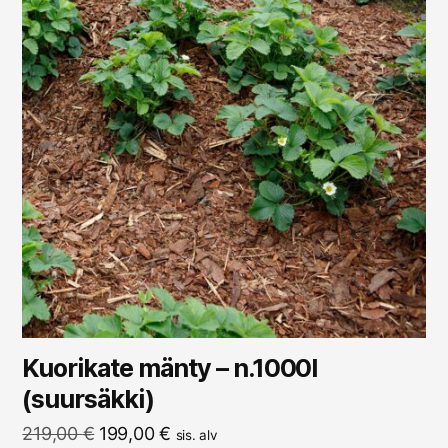
Kuorikate mänty – n.1000l
(suursäkki)
Alkuperäinen
Nykyinen
219,00
€
199,00
€
sis. alv