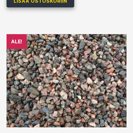
oli:
on:
LISÄÄ OSTOSKORIIN
199,00 €.
159,00 €.
ALE!