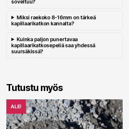
soveltuu?
Miksi raekoko 8-16mm on tärkeä
kapillaarikatkon kannalta?
Kuinka paljon punertavaa
kapillaarikatkosepeliä saa yhdessä
suursäkissä?
Tutustu myös
ALE!