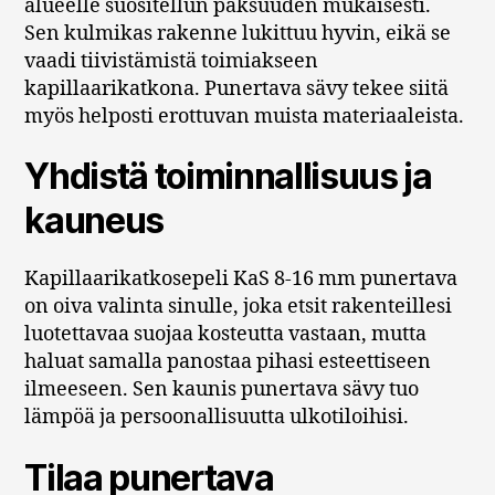
alueelle suositellun paksuuden mukaisesti.
Sen kulmikas rakenne lukittuu hyvin, eikä se
vaadi tiivistämistä toimiakseen
kapillaarikatkona. Punertava sävy tekee siitä
myös helposti erottuvan muista materiaaleista.
Yhdistä toiminnallisuus ja
kauneus
Kapillaarikatkosepeli KaS 8-16 mm punertava
on oiva valinta sinulle, joka etsit rakenteillesi
luotettavaa suojaa kosteutta vastaan, mutta
haluat samalla panostaa pihasi esteettiseen
ilmeeseen. Sen kaunis punertava sävy tuo
lämpöä ja persoonallisuutta ulkotiloihisi.
Tilaa punertava