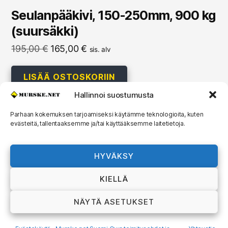
Seulanpääkivi, 150-250mm, 900 kg
(suursäkki)
Alkuperäinen
Nykyinen
195,00
€
165,00
€
sis. alv
hinta
hinta
oli:
on:
LISÄÄ OSTOSKORIIN
195,00 €.
165,00 €.
Hallinnoi suostumusta
Parhaan kokemuksen tarjoamiseksi käytämme teknologioita, kuten
evästeitä, tallentaaksemme ja/tai käyttääksemme laitetietoja.
© 2026
MURSKE.NET
Ylös
↑
HYVÄKSY
Murske.net Suomi Oy:n toimitusehdot ja
KIELLÄ
rekisteriseloste
NÄYTÄ ASETUKSET