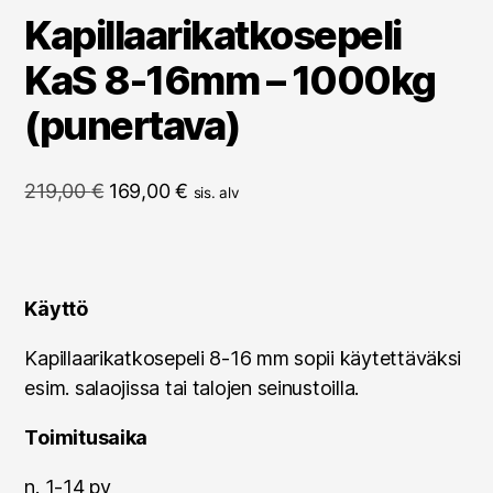
Kapillaarikatkosepeli
KaS 8-16mm – 1000kg
(punertava)
Alkuperäinen
Nykyinen
219,00
€
169,00
€
sis. alv
hinta
hinta
oli:
on:
219,00 €.
169,00 €.
Käyttö
Kapillaarikatkosepeli 8-16 mm sopii käytettäväksi
esim. salaojissa tai talojen seinustoilla.
Toimitusaika
n. 1-14 pv