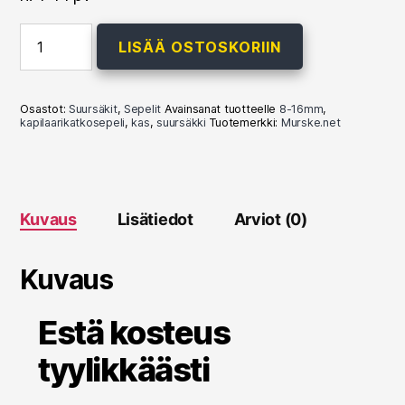
Kapillaarikatkosepeli
LISÄÄ OSTOSKORIIN
KaS
8-
16mm
-
Osastot:
Suursäkit
,
Sepelit
Avainsanat tuotteelle
8-16mm
,
1000kg
kapilaarikatkosepeli
,
kas
,
suursäkki
Tuotemerkki:
Murske.net
(punertava)
määrä
Kuvaus
Lisätiedot
Arviot (0)
Kuvaus
Estä kosteus
tyylikkäästi