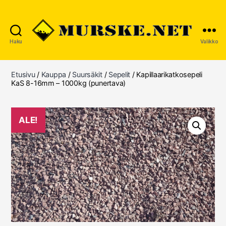
Haku
Valikko
MURSKE.NET
Etusivu
/
Kauppa
/
Suursäkit
/
Sepelit
/ Kapillaarikatkosepeli
KaS 8-16mm – 1000kg (punertava)
ALE!