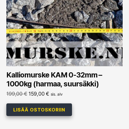
Kalliomurske KAM 0-32mm –
1000kg (harmaa, suursäkki)
Alkuperäinen
Nykyinen
199,00
€
159,00
€
sis. alv
hinta
hinta
oli:
on:
LISÄÄ OSTOSKORIIN
199,00 €.
159,00 €.