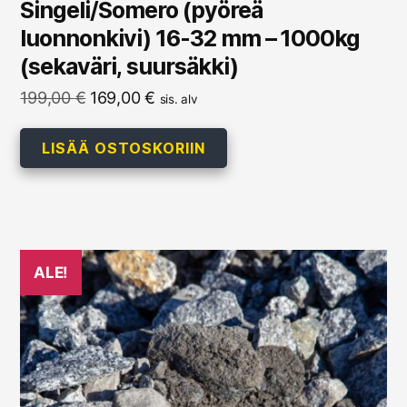
Singeli/Somero (pyöreä
luonnonkivi) 16-32 mm – 1000kg
(sekaväri, suursäkki)
Alkuperäinen
Nykyinen
199,00
€
169,00
€
sis. alv
hinta
hinta
oli:
on:
LISÄÄ OSTOSKORIIN
199,00 €.
169,00 €.
ALE!