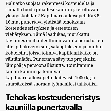
Haluatko suojata rakenteesi kosteudelta ja
samalla tuoda pihallesi kauniin ja erottuvan
yksityiskohdan? Kapillaarikatkosepeli KaS 8-
16 mm punertava yhdistää tehokkaan
kosteudeneristyksen ja esteettisen
viehätyksen. Tämä laadukas, murskattu
kiviaines on ihanteellinen valinta perustusten
alle, pihakivetyksiin, salaojitukseen ja muihin
kohteisiin, joissa toimiva kapillaarikatko on
välttämätön. Punertava sävy tuo projektiisi
lämpöä ja persoonallisuutta. Toimitamme
tämän kauniin ja toimivan
kapillaarikatkosepelin kätevästi 1000 kg:n
suursäkeissä suoraan työmaallesi tai kotiisi.
Tehokas kosteudeneristys
kauniilla punertavalla