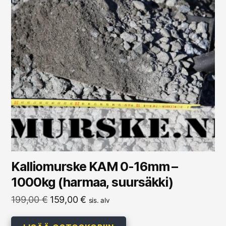
Kalliomurske KAM 0-16mm –
1000kg (harmaa, suursäkki)
Alkuperäinen
Nykyinen
199,00
€
159,00
€
sis. alv
hinta
hinta