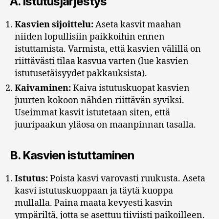
A.
Istutusjärjestys
Kasvien sijoittelu:
Aseta kasvit maahan
niiden lopullisiin paikkoihin ennen
istuttamista. Varmista, että kasvien välillä on
riittävästi tilaa kasvua varten (lue kasvien
istutusetäisyydet pakkauksista).
Kaivaminen:
Kaiva istutuskuopat kasvien
juurten kokoon nähden riittävän syviksi.
Useimmat kasvit istutetaan siten, että
juuripaakun yläosa on maanpinnan tasalla.
B.
Kasvien istuttaminen
Istutus:
Poista kasvi varovasti ruukusta. Aseta
kasvi istutuskuoppaan ja täytä kuoppa
mullalla. Paina maata kevyesti kasvin
ympäriltä, jotta se asettuu tiiviisti paikoilleen.