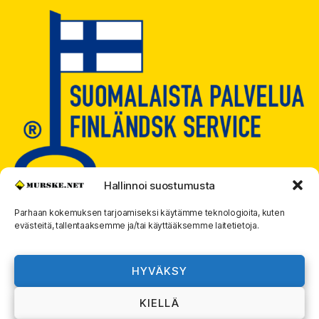
Hallinnoi suostumusta
Parhaan kokemuksen tarjoamiseksi käytämme teknologioita, kuten
evästeitä, tallentaaksemme ja/tai käyttääksemme laitetietoja.
© 2026
MURSKE.NET
Ylös
↑
HYVÄKSY
Murske.net Suomi Oy:n toimitusehdot ja
KIELLÄ
rekisteriseloste