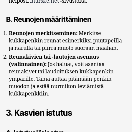
helposti
murske.net
-sivustolta.
B.
Reunojen määrittäminen
Reunojen merkitseminen:
Merkitse
kukkapenkin reunat esimerkiksi puutapeilla
ja narulla tai piirrä muoto suoraan maahan.
Reunakivien tai -lautojen asennus
(valinnainen):
Jos haluat, voit asentaa
reunakivet tai laudoituksen kukkapenkin
ympärille. Tämä auttaa pitämään penkin
muodon ja estää nurmikon leviämistä
kukkapenkkiin.
3.
Kasvien istutus