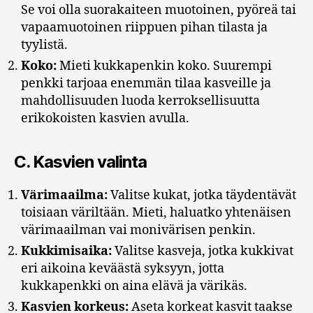
Se voi olla suorakaiteen muotoinen, pyöreä tai
vapaamuotoinen riippuen pihan tilasta ja
tyylistä.
Koko:
Mieti kukkapenkin koko. Suurempi
penkki tarjoaa enemmän tilaa kasveille ja
mahdollisuuden luoda kerroksellisuutta
erikokoisten kasvien avulla.
C.
Kasvien valinta
Värimaailma:
Valitse kukat, jotka täydentävät
toisiaan väriltään. Mieti, haluatko yhtenäisen
värimaailman vai monivärisen penkin.
Kukkimisaika:
Valitse kasveja, jotka kukkivat
eri aikoina keväästä syksyyn, jotta
kukkapenkki on aina elävä ja värikäs.
Kasvien korkeus:
Aseta korkeat kasvit taakse