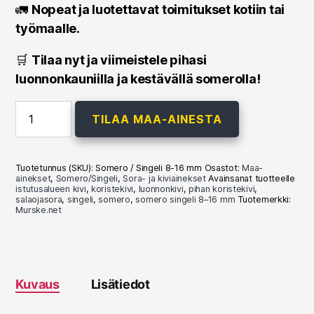
🚛
Nopeat ja luotettavat toimitukset kotiin tai
työmaalle.
🛒
Tilaa nyt ja viimeistele pihasi
luonnonkauniilla ja kestävällä somerolla!
Somero/Singeli
TILAA MAA-AINESTA
8-
16
mm
määrä
Tuotetunnus (SKU):
Somero / Singeli 8-16 mm
Osastot:
Maa-
ainekset
,
Somero/Singeli
,
Sora- ja kiviainekset
Avainsanat tuotteelle
istutusalueen kivi
,
koristekivi
,
luonnonkivi
,
pihan koristekivi
,
salaojasora
,
singeli
,
somero
,
somero singeli 8–16 mm
Tuotemerkki:
Murske.net
Kuvaus
Lisätiedot