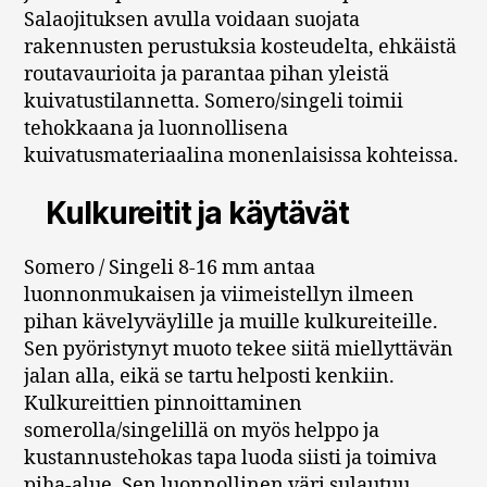
Salaojituksen avulla voidaan suojata
rakennusten perustuksia kosteudelta, ehkäistä
routavaurioita ja parantaa pihan yleistä
kuivatustilannetta. Somero/singeli toimii
tehokkaana ja luonnollisena
kuivatusmateriaalina monenlaisissa kohteissa.
Kulkureitit ja käytävät
Somero / Singeli 8-16 mm antaa
luonnonmukaisen ja viimeistellyn ilmeen
pihan kävelyväylille ja muille kulkureiteille.
Sen pyöristynyt muoto tekee siitä miellyttävän
jalan alla, eikä se tartu helposti kenkiin.
Kulkureittien pinnoittaminen
somerolla/singelillä on myös helppo ja
kustannustehokas tapa luoda siisti ja toimiva
piha-alue. Sen luonnollinen väri sulautuu