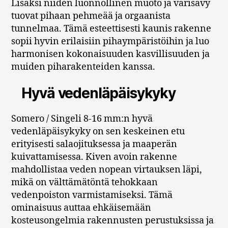
Lisäksi niiden luonnollinen muoto ja värisävy
tuovat pihaan pehmeää ja orgaanista
tunnelmaa. Tämä esteettisesti kaunis rakenne
sopii hyvin erilaisiin pihaympäristöihin ja luo
harmonisen kokonaisuuden kasvillisuuden ja
muiden piharakenteiden kanssa.
Hyvä vedenläpäisykyky
Somero / Singeli 8-16 mm:n hyvä
vedenläpäisykyky on sen keskeinen etu
erityisesti salaojituksessa ja maaperän
kuivattamisessa. Kiven avoin rakenne
mahdollistaa veden nopean virtauksen läpi,
mikä on välttämätöntä tehokkaan
vedenpoiston varmistamiseksi. Tämä
ominaisuus auttaa ehkäisemään
kosteusongelmia rakennusten perustuksissa ja