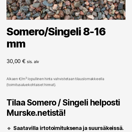
Somero/Singeli 8-16
mm
30,00
€
sis. alv
3
Alkaen €/m
lopullinen hinta vahvistetaan tilauslomakkeella
(toimitusaluekohtaiset hinnat).
Tilaa Somero / Singeli helposti
Murske.netistä!
🔹
Saatavilla irtotoimituksena ja suursäkeissä.