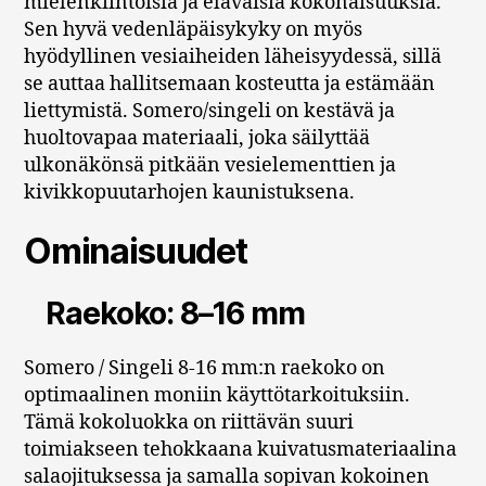
mielenkiintoisia ja eläväisiä kokonaisuuksia.
Sen hyvä vedenläpäisykyky on myös
hyödyllinen vesiaiheiden läheisyydessä, sillä
se auttaa hallitsemaan kosteutta ja estämään
liettymistä. Somero/singeli on kestävä ja
huoltovapaa materiaali, joka säilyttää
ulkonäkönsä pitkään vesielementtien ja
kivikkopuutarhojen kaunistuksena.
Ominaisuudet
Raekoko: 8–16 mm
Somero / Singeli 8-16 mm:n raekoko on
optimaalinen moniin käyttötarkoituksiin.
Tämä kokoluokka on riittävän suuri
toimiakseen tehokkaana kuivatusmateriaalina
salaojituksessa ja samalla sopivan kokoinen