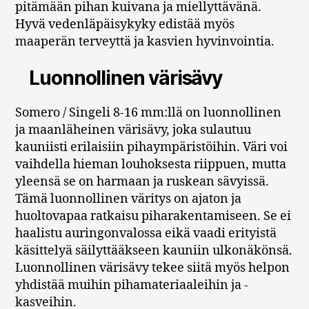
pitämään pihan kuivana ja miellyttävänä.
Hyvä vedenläpäisykyky edistää myös
maaperän terveyttä ja kasvien hyvinvointia.
Luonnollinen värisävy
Somero / Singeli 8-16 mm:llä on luonnollinen
ja maanläheinen värisävy, joka sulautuu
kauniisti erilaisiin pihaympäristöihin. Väri voi
vaihdella hieman louhoksesta riippuen, mutta
yleensä se on harmaan ja ruskean sävyissä.
Tämä luonnollinen väritys on ajaton ja
huoltovapaa ratkaisu piharakentamiseen. Se ei
haalistu auringonvalossa eikä vaadi erityistä
käsittelyä säilyttääkseen kauniin ulkonäkönsä.
Luonnollinen värisävy tekee siitä myös helpon
yhdistää muihin pihamateriaaleihin ja -
kasveihin.