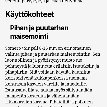
vedenläpäisykykyä ja estää liettymistä.
Käyttökohteet
Pihan ja puutarhan
maisemointi
Somero / Singeli 8-16 mm on erinomainen
valinta pihan ja puutarhan maisemointiin. Sen
luonnollinen ja pyöristynyt muoto tuo
pehmeyttä ja luonnetta erilaisiin istutuksiin ja
pihapiiriin. Sitä voidaan käyttää kauniina
koristekivenä kukkapenkeissä tuomaan
kontrastia kasvien väreille ja muodoille.
Istutusalueilla se auttaa myös säilyttämään
maaperän kosteutta ja vähentämään
rikkakasvien kasvua. Pihateillä ja polkujen