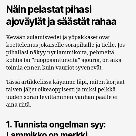
Näin pelastat pihasi
ajoväylät ja säästät rahaa
Kevään sulamisvedet ja yöpakkaset ovat
koettelemus jokaiselle sorapihalle ja tielle. Jos
pihallasi näkyy nyt lammikoita, pehmeitä
kohtia tai ”ruoppaantuneita” ajouria, on aika
toimia ennen kuin vauriot syvenevät.
Tässä artikkelissa käymme läpi, miten korjaat
talven jäljet oikeaoppisesti ja miksi pelkkä
uuden soran levittäminen vanhan päälle ei
aina riitä.
1. Tunnista ongelman syy:
Lammikko on merkki