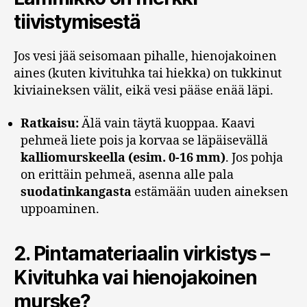
tiivistymisestä
Jos vesi jää seisomaan pihalle, hienojakoinen
aines (kuten kivituhka tai hiekka) on tukkinut
kiviaineksen välit, eikä vesi pääse enää läpi.
Ratkaisu:
Älä vain täytä kuoppaa. Kaavi
pehmeä liete pois ja korvaa se läpäisevällä
kalliomurskeella (esim. 0-16 mm)
. Jos pohja
on erittäin pehmeä, asenna alle pala
suodatinkangasta
estämään uuden aineksen
uppoaminen.
2. Pintamateriaalin virkistys –
Kivituhka vai hienojakoinen
murske?