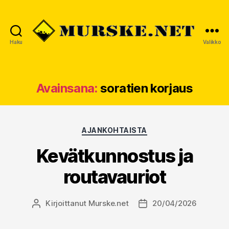
Haku
Valikko
MURSKE.NET
Avainsana:
soratien korjaus
Kategoriat
AJANKOHTAISTA
Kevätkunnostus ja
routavauriot
Kirjoittanut
Murske.net
20/04/2026
Kirjoittaja
Julkaisupäivämäärä