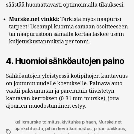
säästää huomattavasti optimoimalla tilauksesi.
Murske.net vinkki:
Tarkista myös naapurisi
tarpeet! Useampi kuorma samaan osoitteeseen
tai naapurustoon samalla kertaa laskee usein
kuljetuskustannuksia per tonni.
4. Huomioi sähköautojen paino
Sähköautojen yleistyessä kotipihojen kantavuus
on joutunut uudelle koetukselle. Painava auto
vaatii paksumman ja paremmin tiivistetyn
kantavan kerroksen (0-31 mm murske), jotta
ajourien muodostuminen estyy.
kalliomurske toimitus
,
kivituhka pihaan
,
Murske.net
ajankohtaista
,
pihan kevätkunnostus
,
pihan paikkaus
,
Avainsanat