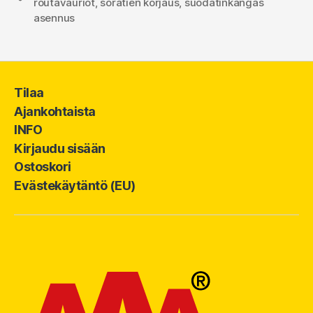
routavauriot
,
soratien korjaus
,
suodatinkangas
asennus
Tilaa
Ajankohtaista
INFO
Kirjaudu sisään
Ostoskori
Evästekäytäntö (EU)