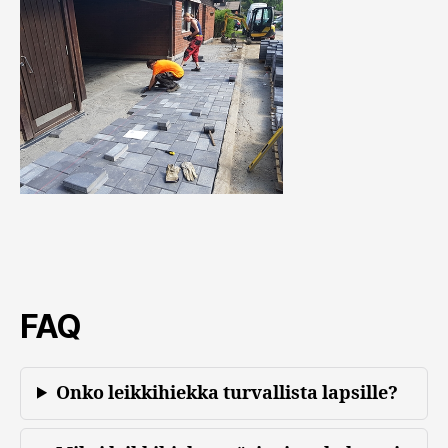
FAQ
Onko leikkihiekka turvallista lapsille?