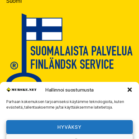
Suomi
Hallinnoi suostumusta
Parhaan kokemuksen tarjoamiseksi käytämme teknologioita, kuten
evästeitä, tallentaaksemme ja/tai käyttääksemme laitetietoja.
© 2026
MURSKE.NET
Ylös
↑
HYVÄKSY
Murske.net Suomi Oy:n toimitusehdot ja