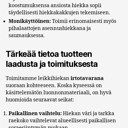
koostumuksensa ansiosta hiekka sopii
täydellisesti hiekkakakkujen tekemiseen.
Monikäyttöinen:
Toimii erinomaisesti myös
pihalaattojen asennushiekkana ja
saumauksessa.
Tärkeää tietoa tuotteen
laadusta ja toimituksesta
Toimitamme leikkihiekan
irtotavarana
suoraan kohteeseen. Koska kyseessä on
käsittelemätön luonnonmateriaali, on hyvä
huomioida seuraavat seikat:
Paikallinen vaihtelu:
Hiekan väri ja tarkka
raekoko vaihtelevat alueellisesti paikallisen
soraesiintymän mukaan.