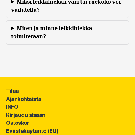
Miksi leikkihiekan väri tai raekoko voi
vaihdella?
Miten ja minne leikkihiekka
toimitetaan?
Tilaa
Ajankohtaista
INFO
Kirjaudu sisään
Ostoskori
Evästekäytäntö (EU)