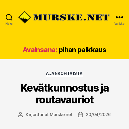
Haku
Valikko
MURSKE.NET
Avainsana:
pihan paikkaus
Kategoriat
AJANKOHTAISTA
Kevätkunnostus ja
routavauriot
Kirjoittanut
Murske.net
20/04/2026
Kirjoittaja
Julkaisupäivämäärä