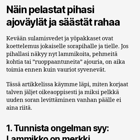
Näin pelastat pihasi
ajoväylät ja säästät rahaa
Kevään sulamisvedet ja yöpakkaset ovat
koettelemus jokaiselle sorapihalle ja tielle. Jos
pihallasi näkyy nyt lammikoita, pehmeitä
kohtia tai ”ruoppaantuneita” ajouria, on aika
toimia ennen kuin vauriot syvenevät.
Tässä artikkelissa käymme läpi, miten korjaat
talven jäljet oikeaoppisesti ja miksi pelkkä
uuden soran levittäminen vanhan päälle ei
aina riitä.
1. Tunnista ongelman syy:
Lammikko on merkki