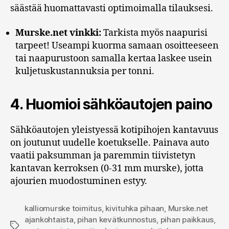
säästää huomattavasti optimoimalla tilauksesi.
Murske.net vinkki:
Tarkista myös naapurisi
tarpeet! Useampi kuorma samaan osoitteeseen
tai naapurustoon samalla kertaa laskee usein
kuljetuskustannuksia per tonni.
4. Huomioi sähköautojen paino
Sähköautojen yleistyessä kotipihojen kantavuus
on joutunut uudelle koetukselle. Painava auto
vaatii paksumman ja paremmin tiivistetyn
kantavan kerroksen (0-31 mm murske), jotta
ajourien muodostuminen estyy.
kalliomurske toimitus
,
kivituhka pihaan
,
Murske.net
ajankohtaista
,
pihan kevätkunnostus
,
pihan paikkaus
,
Avainsanat