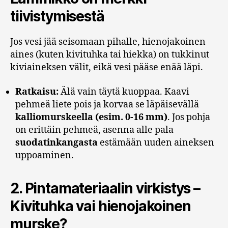
tiivistymisestä
Jos vesi jää seisomaan pihalle, hienojakoinen
aines (kuten kivituhka tai hiekka) on tukkinut
kiviaineksen välit, eikä vesi pääse enää läpi.
Ratkaisu:
Älä vain täytä kuoppaa. Kaavi
pehmeä liete pois ja korvaa se läpäisevällä
kalliomurskeella (esim. 0-16 mm)
. Jos pohja
on erittäin pehmeä, asenna alle pala
suodatinkangasta
estämään uuden aineksen
uppoaminen.
2. Pintamateriaalin virkistys –
Kivituhka vai hienojakoinen
murske?