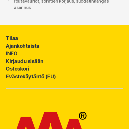
routavauriot
,
soratien korjaus
,
suodatinkangas
asennus
Tilaa
Ajankohtaista
INFO
Kirjaudu sisään
Ostoskori
Evästekäytäntö (EU)