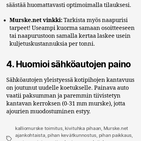
säästää huomattavasti optimoimalla tilauksesi.
Murske.net vinkki:
Tarkista myös naapurisi
tarpeet! Useampi kuorma samaan osoitteeseen
tai naapurustoon samalla kertaa laskee usein
kuljetuskustannuksia per tonni.
4. Huomioi sähköautojen paino
Sähköautojen yleistyessä kotipihojen kantavuus
on joutunut uudelle koetukselle. Painava auto
vaatii paksumman ja paremmin tiivistetyn
kantavan kerroksen (0-31 mm murske), jotta
ajourien muodostuminen estyy.
kalliomurske toimitus
,
kivituhka pihaan
,
Murske.net
ajankohtaista
,
pihan kevätkunnostus
,
pihan paikkaus
,
Avainsanat