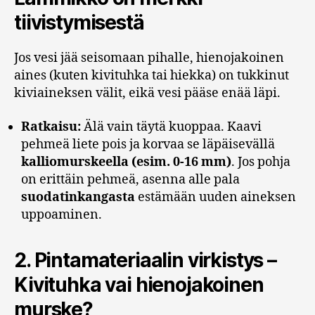
tiivistymisestä
Jos vesi jää seisomaan pihalle, hienojakoinen
aines (kuten kivituhka tai hiekka) on tukkinut
kiviaineksen välit, eikä vesi pääse enää läpi.
Ratkaisu:
Älä vain täytä kuoppaa. Kaavi
pehmeä liete pois ja korvaa se läpäisevällä
kalliomurskeella (esim. 0-16 mm)
. Jos pohja
on erittäin pehmeä, asenna alle pala
suodatinkangasta
estämään uuden aineksen
uppoaminen.
2. Pintamateriaalin virkistys –
Kivituhka vai hienojakoinen
murske?