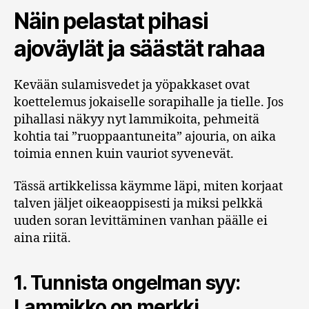
Näin pelastat pihasi
ajoväylät ja säästät rahaa
Kevään sulamisvedet ja yöpakkaset ovat
koettelemus jokaiselle sorapihalle ja tielle. Jos
pihallasi näkyy nyt lammikoita, pehmeitä
kohtia tai ”ruoppaantuneita” ajouria, on aika
toimia ennen kuin vauriot syvenevät.
Tässä artikkelissa käymme läpi, miten korjaat
talven jäljet oikeaoppisesti ja miksi pelkkä
uuden soran levittäminen vanhan päälle ei
aina riitä.
1. Tunnista ongelman syy:
Lammikko on merkki