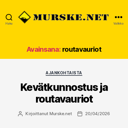
Haku
Valikko
MURSKE.NET
Avainsana:
routavauriot
Kategoriat
AJANKOHTAISTA
Kevätkunnostus ja
routavauriot
Kirjoittanut
Murske.net
20/04/2026
Kirjoittaja
Julkaisupäivämäärä