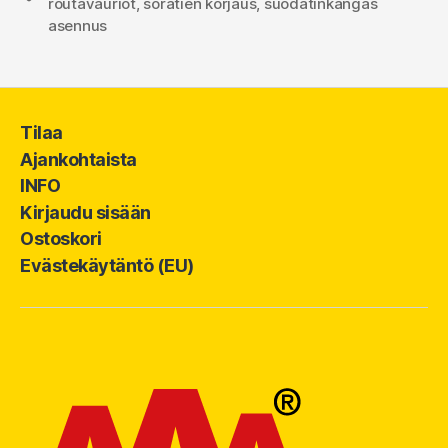
routavauriot
,
soratien korjaus
,
suodatinkangas
asennus
Tilaa
Ajankohtaista
INFO
Kirjaudu sisään
Ostoskori
Evästekäytäntö (EU)