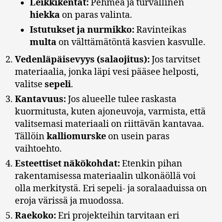
Leikkikentät:
Pehmeä ja turvallinen
hiekka
on paras valinta.
Istutukset ja nurmikko:
Ravinteikas
multa
on välttämätöntä kasvien kasvulle.
Vedenläpäisevyys (salaojitus):
Jos tarvitset
materiaalia, jonka läpi vesi pääsee helposti,
valitse
sepeli
.
Kantavuus:
Jos alueelle tulee raskasta
kuormitusta, kuten ajoneuvoja, varmista, että
valitsemasi materiaali on riittävän kantavaa.
Tällöin
kalliomurske
on usein paras
vaihtoehto.
Esteettiset näkökohdat:
Etenkin pihan
rakentamisessa materiaalin ulkonäöllä voi
olla merkitystä. Eri sepeli- ja soralaaduissa on
eroja värissä ja muodossa.
Raekoko:
Eri projekteihin tarvitaan eri