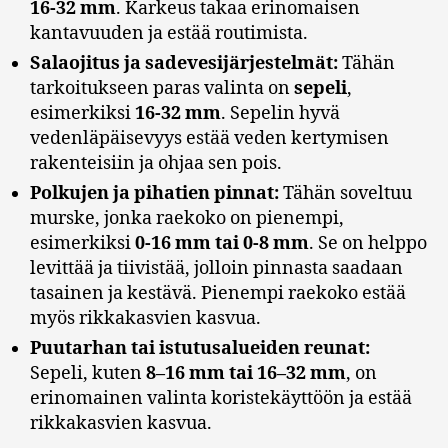
16-32 mm
. Karkeus takaa erinomaisen
kantavuuden ja estää routimista.
Salaojitus ja sadevesijärjestelmät:
Tähän
tarkoitukseen paras valinta on
sepeli
,
esimerkiksi
16-32 mm
. Sepelin hyvä
vedenläpäisevyys estää veden kertymisen
rakenteisiin ja ohjaa sen pois.
Polkujen ja pihatien pinnat:
Tähän soveltuu
murske, jonka raekoko on pienempi,
esimerkiksi
0-16 mm tai 0-8 mm
. Se on helppo
levittää ja tiivistää, jolloin pinnasta saadaan
tasainen ja kestävä. Pienempi raekoko estää
myös rikkakasvien kasvua.
Puutarhan tai istutusalueiden reunat:
Sepeli, kuten
8–16 mm tai 16–32 mm
, on
erinomainen valinta koristekäyttöön ja estää
rikkakasvien kasvua.