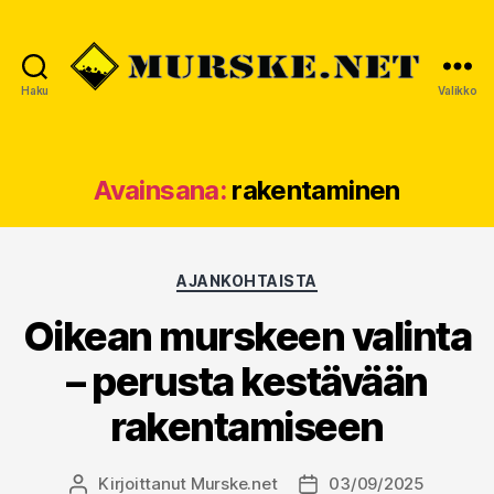
Haku
Valikko
MURSKE.NET
Avainsana:
rakentaminen
Kategoriat
AJANKOHTAISTA
Oikean murskeen valinta
– perusta kestävään
rakentamiseen
Kirjoittanut
Murske.net
03/09/2025
Kirjoittaja
Julkaisupäivämäärä