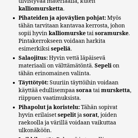
tiivistyvää materiaalia, kuten
kalliomursketta
.
Pihateiden ja ajoväylien pohjat:
Myös
tähän tarvitaan kantavaa kerrosta, johon
sopii hyvin
kalliomurske
tai
soramurske
.
Pintakerrokseen voidaan harkita
esimerkiksi
sepeliä
.
Salaojitus:
Hyvin vettä läpäisevä
materiaali on välttämätöntä.
Sepeli
on
tähän erinomainen valinta.
Täyttötyöt:
Suuriin täyttöihin voidaan
käyttää edullisempaa
soraa
tai
mursketta
,
riippuen vaatimuksista.
Pihapolut ja koristelu:
Tähän sopivat
hyvin erilaiset
sepelit
ja
sorat
, joiden
raekoolla ja värillä voidaan vaikuttaa
ulkonäköön.