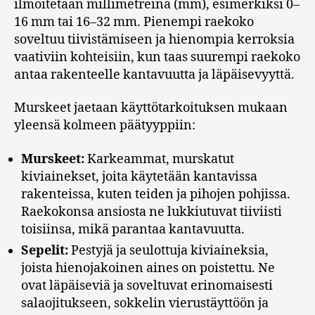
ilmoitetaan millimetreinä (mm), esimerkiksi 0–
16 mm tai 16–32 mm. Pienempi raekoko
soveltuu tiivistämiseen ja hienompia kerroksia
vaativiin kohteisiin, kun taas suurempi raekoko
antaa rakenteelle kantavuutta ja läpäisevyyttä.
Murskeet jaetaan käyttötarkoituksen mukaan
yleensä kolmeen päätyyppiin:
Murskeet:
Karkeammat, murskatut
kiviainekset, joita käytetään kantavissa
rakenteissa, kuten teiden ja pihojen pohjissa.
Raekokonsa ansiosta ne lukkiutuvat tiiviisti
toisiinsa, mikä parantaa kantavuutta.
Sepelit:
Pestyjä ja seulottuja kiviaineksia,
joista hienojakoinen aines on poistettu. Ne
ovat läpäiseviä ja soveltuvat erinomaisesti
salaojitukseen, sokkelin vierustäyttöön ja