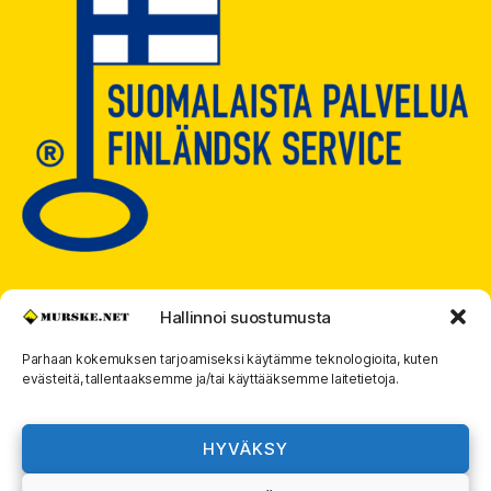
Hallinnoi suostumusta
Parhaan kokemuksen tarjoamiseksi käytämme teknologioita, kuten
© 2026
MURSKE.NET
Ylös
↑
evästeitä, tallentaaksemme ja/tai käyttääksemme laitetietoja.
Murske.net Suomi Oy:n toimitusehdot ja
rekisteriseloste
HYVÄKSY