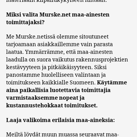
materiaalit kilpailukykyiseen hintaan.
Miksi valita Murske.net maa-ainesten
toimittajaksi?
Me Murske.netissä olemme sitoutuneet
tarjoamaan asiakkaillemme vain parasta
laatua. Ymmärrämme, että maa-ainesten
laadulla on suora vaikutus rakennusprojektien
kestävyyteen ja pitkäikäisyyteen. Siksi
panostamme huolelliseen valintaan ja
toimitukseen kaikkialle Suomeen.
Käytämme
aina paikallisia luotettavia toimittajia
varmistaaksemme nopeat ja
kustannustehokkaat toimitukset.
Laaja valikoima erilaisia maa-aineksia:
Meiltä löydät muun muassa seuraavat maa-