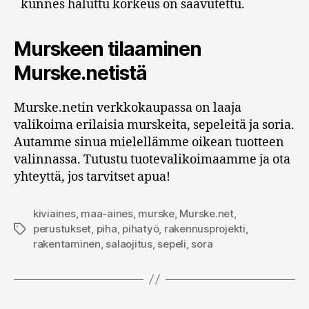
kunnes haluttu korkeus on saavutettu.
Murskeen tilaaminen
Murske.netistä
Murske.netin verkkokaupassa on laaja
valikoima erilaisia murskeita, sepeleitä ja soria.
Autamme sinua mielellämme oikean tuotteen
valinnassa. Tutustu tuotevalikoimaamme ja ota
yhteyttä, jos tarvitset apua!
kiviaines
,
maa-aines
,
murske
,
Murske.net
,
perustukset
,
piha
,
pihatyö
,
rakennusprojekti
,
Avainsanat
rakentaminen
,
salaojitus
,
sepeli
,
sora