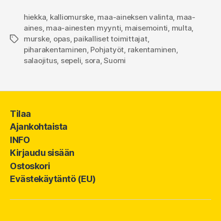
hiekka
,
kalliomurske
,
maa-aineksen valinta
,
maa-
aines
,
maa-ainesten myynti
,
maisemointi
,
multa
,
murske
,
opas
,
paikalliset toimittajat
,
Avainsanat
piharakentaminen
,
Pohjatyöt
,
rakentaminen
,
salaojitus
,
sepeli
,
sora
,
Suomi
Tilaa
Ajankohtaista
INFO
Kirjaudu sisään
Ostoskori
Evästekäytäntö (EU)