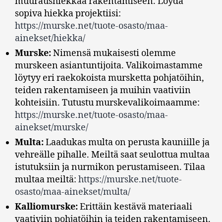
muuraushiekkaa rakentamiseen. Löydä
sopiva hiekka projektiisi:
https://murske.net/tuote-osasto/maa-
ainekset/hiekka/
Murske:
Nimensä mukaisesti olemme
murskeen asiantuntijoita. Valikoimastamme
löytyy eri raekokoista mursketta pohjatöihin,
teiden rakentamiseen ja muihin vaativiin
kohteisiin. Tutustu murskevalikoimaamme:
https://murske.net/tuote-osasto/maa-
ainekset/murske/
Multa:
Laadukas multa on perusta kauniille ja
vehreälle pihalle. Meiltä saat seulottua multaa
istutuksiin ja nurmikon perustamiseen. Tilaa
multaa meiltä:
https://murske.net/tuote-
osasto/maa-ainekset/multa/
Kalliomurske:
Erittäin kestävä materiaali
vaativiin pohjatöihin ja teiden rakentamiseen.