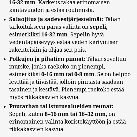
16-32 mm
. Karkeus takaa erinomaisen
kantavuuden ja estää routimista.
Salaojitus ja sadevesijärjestelmät:
Tähän
tarkoitukseen paras valinta on
sepeli
,
esimerkiksi
16-32 mm
. Sepelin hyvä
vedenläpäisevyys estää veden kertymisen
rakenteisiin ja ohjaa sen pois.
Polkujen ja pihatien pinnat:
Tähän soveltuu
murske, jonka raekoko on pienempi,
esimerkiksi
0-16 mm tai 0-8 mm
. Se on helppo
levittää ja tiivistää, jolloin pinnasta saadaan
tasainen ja kestävä. Pienempi raekoko estää
myös rikkakasvien kasvua.
Puutarhan tai istutusalueiden reunat:
Sepeli, kuten
8–16 mm tai 16–32 mm
, on
erinomainen valinta koristekäyttöön ja estää
rikkakasvien kasvua.