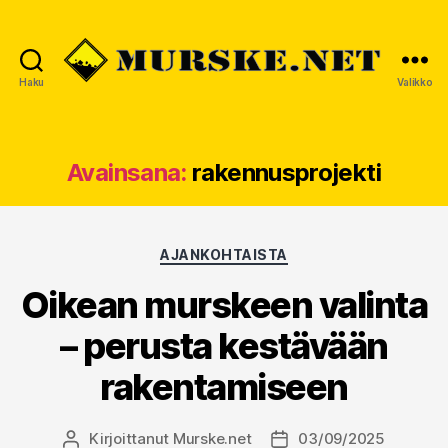
Haku
Valikko
MURSKE.NET
Avainsana:
rakennusprojekti
Kategoriat
AJANKOHTAISTA
Oikean murskeen valinta
– perusta kestävään
rakentamiseen
Kirjoittanut
Murske.net
03/09/2025
Kirjoittaja
Julkaisupäivämäärä