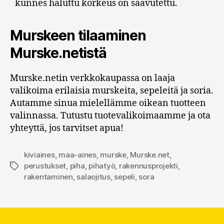
kunnes haluttu korkeus on saavutettu.
Murskeen tilaaminen
Murske.netistä
Murske.netin verkkokaupassa on laaja
valikoima erilaisia murskeita, sepeleitä ja soria.
Autamme sinua mielellämme oikean tuotteen
valinnassa. Tutustu tuotevalikoimaamme ja ota
yhteyttä, jos tarvitset apua!
kiviaines
,
maa-aines
,
murske
,
Murske.net
,
perustukset
,
piha
,
pihatyö
,
rakennusprojekti
,
Avainsanat
rakentaminen
,
salaojitus
,
sepeli
,
sora