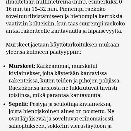
ilmoitetaan millimetreinä (mm), esimerkiksi 0–
16 mm tai 16–32 mm. Pienempi raekoko
soveltuu tiivistämiseen ja hienompia kerroksia
vaativiin kohteisiin, kun taas suurempi raekoko
antaa rakenteelle kantavuutta ja läpäisevyyttä.
Murskeet jaetaan käyttötarkoituksen mukaan
yleensä kolmeen päätyyppiin:
Murskeet:
Karkeammat, murskatut
kiviainekset, joita käytetään kantavissa
rakenteissa, kuten teiden ja pihojen pohjissa.
Raekokonsa ansiosta ne lukkiutuvat tiiviisti
toisiinsa, mikä parantaa kantavuutta.
Sepelit:
Pestyjä ja seulottuja kiviaineksia,
joista hienojakoinen aines on poistettu. Ne
ovat läpäiseviä ja soveltuvat erinomaisesti
salaojitukseen, sokkelin vierustäyttöön ja