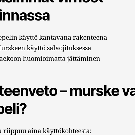
linnassa
epelin käyttö kantavana rakenteena
urskeen käyttö salaojituksessa
aekoon huomioimatta jättäminen
teenveto – murske va
peli?
a riippuu aina käyttökohteesta: