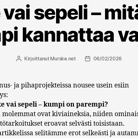
ai sepeli – mit
i kannattaa va
Kirjoittanut
Murske.net
06/02/2026
Kirjoittaja
Julkaisupäivämäärä
us- ja pihaprojekteissa nousee usein esiin
ys:
e vai sepeli – kumpi on parempi?
 molemmat ovat kiviaineksia, niiden ominai
tötarkoitukset eroavat selvästi toisistaan.
artikkelissa selitämme erot selkeästi ja auta