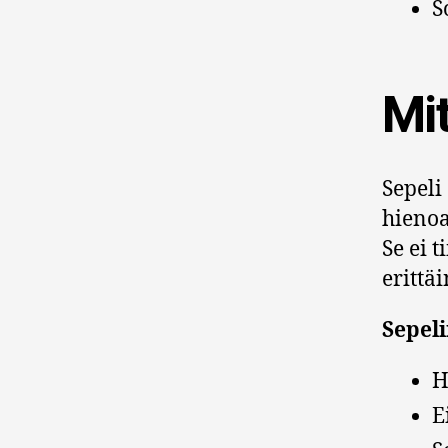
S
Mit
Sepeli
hienoa
Se ei 
erittä
Sepel
H
E