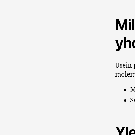
Mil
yh
Usein 
molem
M
S
Yl