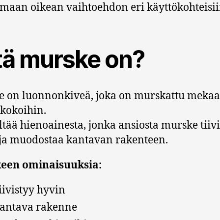
emaan oikean vaihtoehdon eri käyttökohteisii
tä murske on?
 on luonnonkiveä, joka on murskattu mekaan
ekokoihin.
ältää hienoainesta, jonka ansiosta murske tiiv
ja muodostaa kantavan rakenteen.
een ominaisuuksia:
iivistyy hyvin
antava rakenne