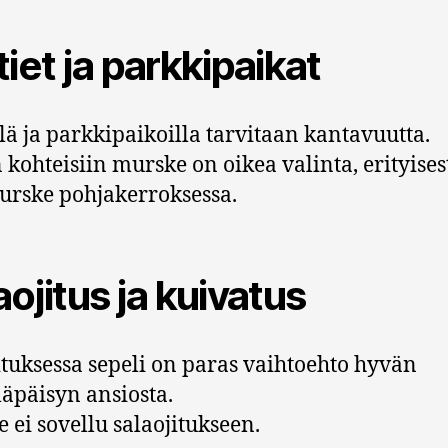
tiet ja parkkipaikat
llä ja parkkipaikoilla tarvitaan kantavuutta.
 kohteisiin murske on oikea valinta, erityises
rske pohjakerroksessa.
aojitus ja kuivatus
ituksessa sepeli on paras vaihtoehto hyvän
äpäisyn ansiosta.
 ei sovellu salaojitukseen.