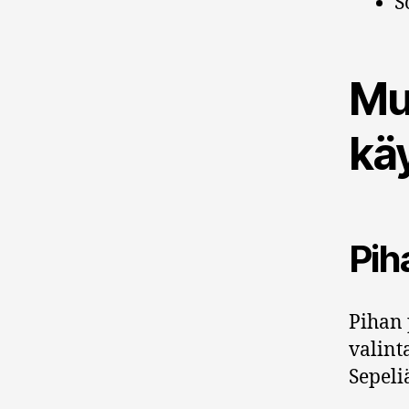
S
Mur
kä
Pih
Pihan 
valint
Sepeli