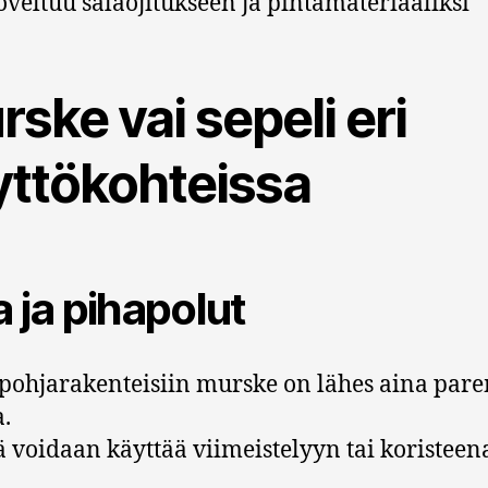
oveltuu salaojitukseen ja pintamateriaaliksi
ske vai sepeli eri
yttökohteissa
a ja pihapolut
pohjarakenteisiin murske on lähes aina par
a.
ä voidaan käyttää viimeistelyyn tai koristeen