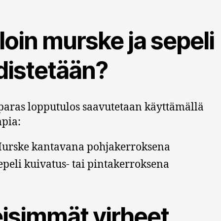
loin murske ja sepeli
distetään?
paras lopputulos saavutetaan käyttämällä
pia:
urske kantavana pohjakerroksena
epeli kuivatus- tai pintakerroksena
eisimmät virheet