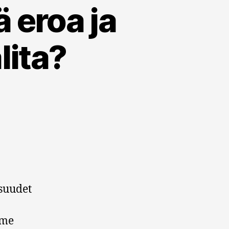
ä eroa ja
lita?
suudet
mme