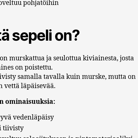
oveltuu pohjatöihin
ä sepeli on?
 on murskattua ja seulottua kiviainesta, josta
ines on poistettu.
tiivisty samalla tavalla kuin murske, mutta on
in vettä läpäisevää.
in ominaisuuksia:
yvä vedenläpäisy
i tiivisty