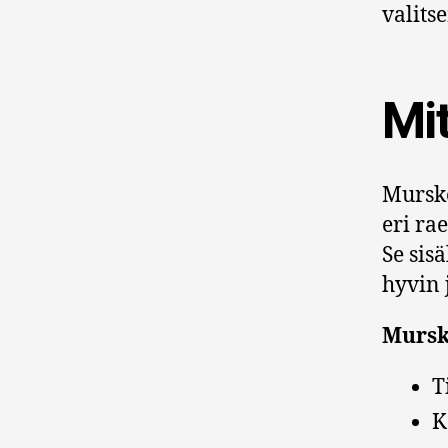
valits
Mi
Murske
eri ra
Se sis
hyvin 
Mursk
T
K