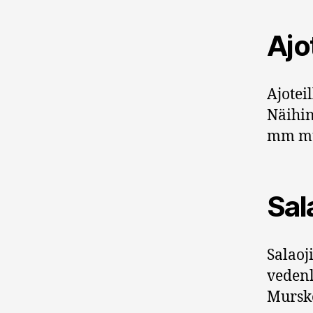
Ajo
Ajotei
Näihin
mm mu
Sal
Salaoj
vedenl
Murske