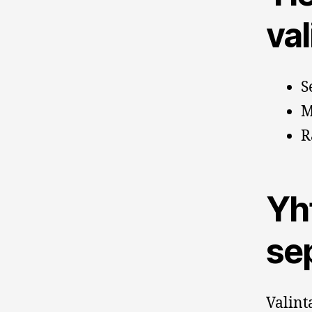
va
S
M
R
Yh
se
Valint