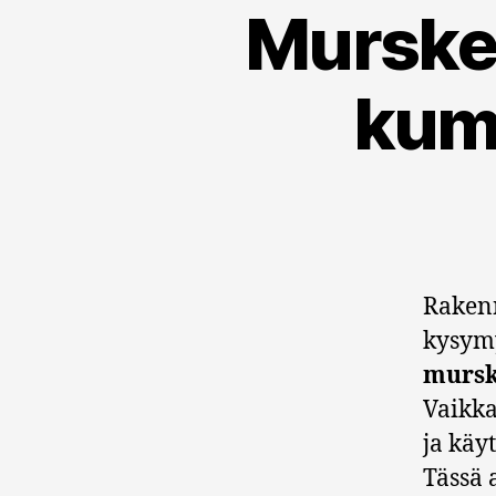
Murske v
kump
Rakenn
kysym
mursk
Vaikka
ja käyt
Tässä 