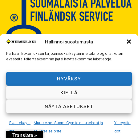
Hallinnoi suostumusta
Parhaan kokemuksen tarjoamiseksi käytämme teknologioita, kuten
evästeitä, tallentaaksemme ja/tai käyttääksemme laitetietoja.
© 2026
MURSKE.NET
Ylös
↑
HYVÄKSY
Murske.net Suomi Oy:n toimitusehdot ja
KIELLÄ
rekisteriseloste
NÄYTÄ ASETUKSET
Evästekäytä
Murske.net Suomi Oy:n toimitusehdot ja
Yhteystie
ntö
rekisteriseloste
dot
Translate »