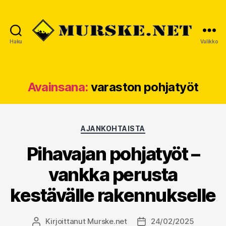
Haku
Valikko
MURSKE.NET
Avainsana:
varaston pohjatyöt
Kategoriat
AJANKOHTAISTA
Pihavajan pohjatyöt –
vankka perusta
kestävälle rakennukselle
Kirjoittanut
Murske.net
24/02/2025
Kirjoittaja
Julkaisupäivämäärä