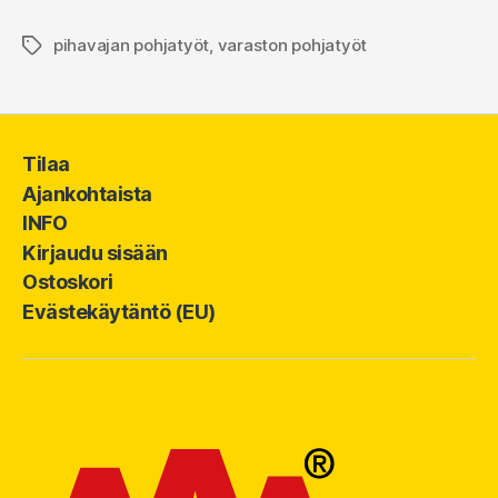
pihavajan pohjatyöt
,
varaston pohjatyöt
Avainsanat
Tilaa
Ajankohtaista
INFO
Kirjaudu sisään
Ostoskori
Evästekäytäntö (EU)