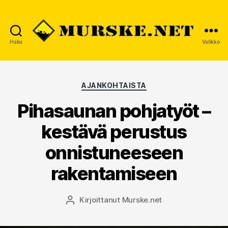
Haku
Valikko
MURSKE.NET
Kategoriat
AJANKOHTAISTA
Pihasaunan pohjatyöt –
kestävä perustus
onnistuneeseen
rakentamiseen
Kirjoittanut
Murske.net
Kirjoittaja