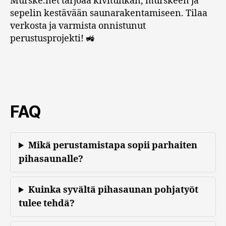
Murske.net tarjoaa kivituhkan, murskeen ja
sepelin kestävään saunarakentamiseen. Tilaa
verkosta ja varmista onnistunut
perustusprojekti! 🚜
FAQ
Mikä perustamistapa sopii parhaiten
pihasaunalle?
Kuinka syvältä pihasaunan pohjatyöt
tulee tehdä?