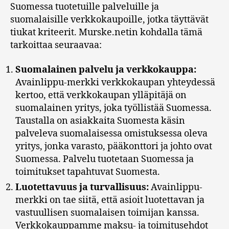
Suomessa tuotetuille palveluille ja
suomalaisille verkkokaupoille, jotka täyttävät
tiukat kriteerit. Murske.netin kohdalla tämä
tarkoittaa seuraavaa:
Suomalainen palvelu ja verkkokauppa:
Avainlippu-merkki verkkokaupan yhteydessä
kertoo, että verkkokaupan ylläpitäjä on
suomalainen yritys, joka työllistää Suomessa.
Taustalla on asiakkaita Suomesta käsin
palveleva suomalaisessa omistuksessa oleva
yritys, jonka varasto, pääkonttori ja johto ovat
Suomessa. Palvelu tuotetaan Suomessa ja
toimitukset tapahtuvat Suomesta.
Luotettavuus ja turvallisuus:
Avainlippu-
merkki on tae siitä, että asioit luotettavan ja
vastuullisen suomalaisen toimijan kanssa.
Verkkokauppamme maksu- ja toimitusehdot