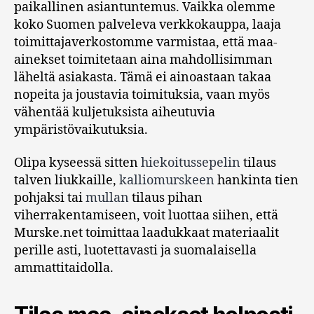
paikallinen asiantuntemus. Vaikka olemme
koko Suomen palveleva verkkokauppa, laaja
toimittajaverkostomme varmistaa, että maa-
ainekset toimitetaan aina mahdollisimman
läheltä asiakasta. Tämä ei ainoastaan takaa
nopeita ja joustavia toimituksia, vaan myös
vähentää kuljetuksista aiheutuvia
ympäristövaikutuksia.
Olipa kyseessä sitten
hiekoitussepelin
tilaus
talven liukkaille,
kalliomurskeen
hankinta tien
pohjaksi tai
mullan
tilaus pihan
viherrakentamiseen, voit luottaa siihen, että
Murske.net toimittaa laadukkaat materiaalit
perille asti, luotettavasti ja suomalaisella
ammattitaidolla.