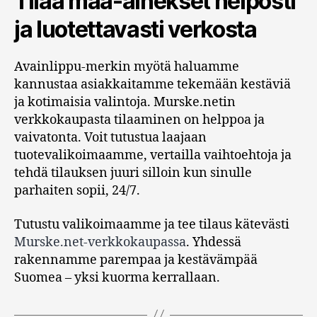
Tilaa maa-ainekset helposti
ja luotettavasti verkosta
Avainlippu-merkin myötä haluamme
kannustaa asiakkaitamme tekemään kestäviä
ja kotimaisia valintoja. Murske.netin
verkkokaupasta tilaaminen on helppoa ja
vaivatonta. Voit tutustua laajaan
tuotevalikoimaamme, vertailla vaihtoehtoja ja
tehdä tilauksen juuri silloin kun sinulle
parhaiten sopii, 24/7.
Tutustu valikoimaamme ja tee tilaus kätevästi
Murske.net-verkkokaupassa
. Yhdessä
rakennamme parempaa ja kestävämpää
Suomea – yksi kuorma kerrallaan.