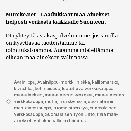
Murske.net – Laadukkaat maa-ainekset
helposti verkosta kaikkialle Suomeen.
Ota yhteyttä
asiakaspalveluumme, jos sinulla
on kysyttävää tuotteistamme tai
toimituksistamme. Autamme mielellämme
oikean maa-aineksen valinnassa!
Avainlippu
,
Avainlippu-merkki
,
hiekka
,
kalliomurske
,
kivituhka
,
kotimaisuus
,
luotettava verkkokauppa
,
maa-ainekset
,
maa-ainekset verkosta
,
maa-ainesten
verkkokauppa
,
multa
,
murske
,
sora
,
suomalainen
Avainsanat
maa-aineskauppa
,
suomalainen työ
,
suomalainen
verkkokauppa
,
Suomalaisen Työn Liitto
,
tilaa maa-
ainekset
,
valtakunnallinen toimitus