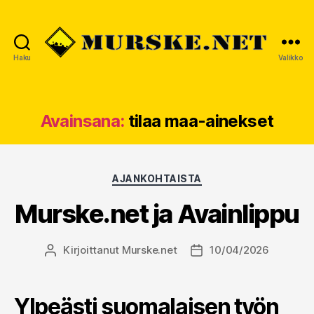
Haku
Valikko
MURSKE.NET
Avainsana:
tilaa maa-ainekset
Kategoriat
AJANKOHTAISTA
Murske.net ja Avainlippu
Kirjoittanut
Murske.net
10/04/2026
Kirjoittaja
Julkaisupäivämäärä
Ylpeästi suomalaisen työn