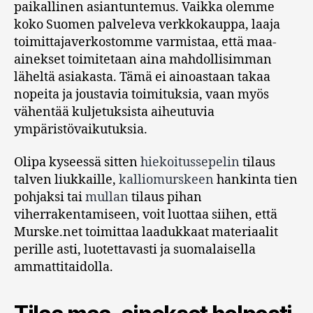
paikallinen asiantuntemus. Vaikka olemme
koko Suomen palveleva verkkokauppa, laaja
toimittajaverkostomme varmistaa, että maa-
ainekset toimitetaan aina mahdollisimman
läheltä asiakasta. Tämä ei ainoastaan takaa
nopeita ja joustavia toimituksia, vaan myös
vähentää kuljetuksista aiheutuvia
ympäristövaikutuksia.
Olipa kyseessä sitten
hiekoitussepelin
tilaus
talven liukkaille,
kalliomurskeen
hankinta tien
pohjaksi tai
mullan
tilaus pihan
viherrakentamiseen, voit luottaa siihen, että
Murske.net toimittaa laadukkaat materiaalit
perille asti, luotettavasti ja suomalaisella
ammattitaidolla.