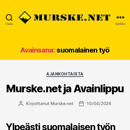
Haku
Valikko
MURSKE.NET
Avainsana:
suomalainen työ
Kategoriat
AJANKOHTAISTA
Murske.net ja Avainlippu
Kirjoittanut
Murske.net
10/04/2026
Kirjoittaja
Julkaisupäivämäärä
Ylpeästi suomalaisen työn