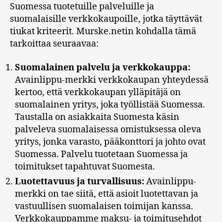
Suomessa tuotetuille palveluille ja
suomalaisille verkkokaupoille, jotka täyttävät
tiukat kriteerit. Murske.netin kohdalla tämä
tarkoittaa seuraavaa:
Suomalainen palvelu ja verkkokauppa:
Avainlippu-merkki verkkokaupan yhteydessä
kertoo, että verkkokaupan ylläpitäjä on
suomalainen yritys, joka työllistää Suomessa.
Taustalla on asiakkaita Suomesta käsin
palveleva suomalaisessa omistuksessa oleva
yritys, jonka varasto, pääkonttori ja johto ovat
Suomessa. Palvelu tuotetaan Suomessa ja
toimitukset tapahtuvat Suomesta.
Luotettavuus ja turvallisuus:
Avainlippu-
merkki on tae siitä, että asioit luotettavan ja
vastuullisen suomalaisen toimijan kanssa.
Verkkokauppamme maksu- ja toimitusehdot