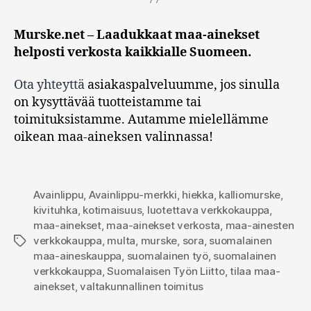
Murske.net – Laadukkaat maa-ainekset
helposti verkosta kaikkialle Suomeen.
Ota yhteyttä
asiakaspalveluumme, jos sinulla
on kysyttävää tuotteistamme tai
toimituksistamme. Autamme mielellämme
oikean maa-aineksen valinnassa!
Avainlippu
,
Avainlippu-merkki
,
hiekka
,
kalliomurske
,
kivituhka
,
kotimaisuus
,
luotettava verkkokauppa
,
maa-ainekset
,
maa-ainekset verkosta
,
maa-ainesten
verkkokauppa
,
multa
,
murske
,
sora
,
suomalainen
Avainsanat
maa-aineskauppa
,
suomalainen työ
,
suomalainen
verkkokauppa
,
Suomalaisen Työn Liitto
,
tilaa maa-
ainekset
,
valtakunnallinen toimitus