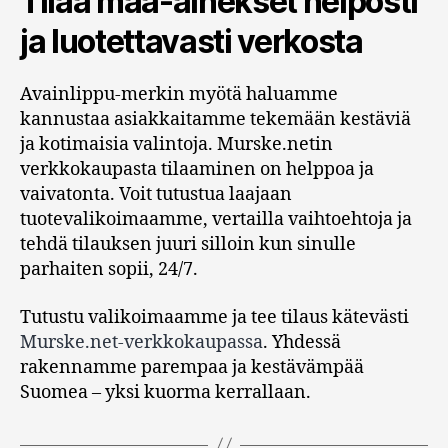
Tilaa maa-ainekset helposti
ja luotettavasti verkosta
Avainlippu-merkin myötä haluamme
kannustaa asiakkaitamme tekemään kestäviä
ja kotimaisia valintoja. Murske.netin
verkkokaupasta tilaaminen on helppoa ja
vaivatonta. Voit tutustua laajaan
tuotevalikoimaamme, vertailla vaihtoehtoja ja
tehdä tilauksen juuri silloin kun sinulle
parhaiten sopii, 24/7.
Tutustu valikoimaamme ja tee tilaus kätevästi
Murske.net-verkkokaupassa
. Yhdessä
rakennamme parempaa ja kestävämpää
Suomea – yksi kuorma kerrallaan.