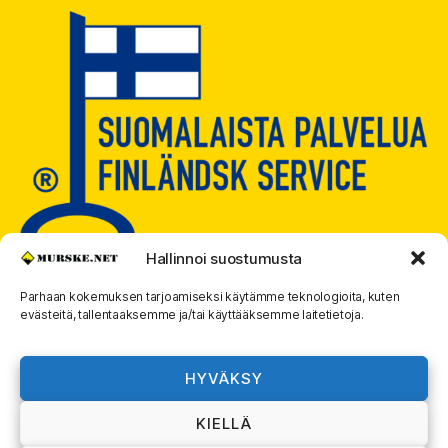
Hallinnoi suostumusta
Parhaan kokemuksen tarjoamiseksi käytämme teknologioita, kuten
evästeitä, tallentaaksemme ja/tai käyttääksemme laitetietoja.
© 2026
MURSKE.NET
Ylös
↑
HYVÄKSY
Murske.net Suomi Oy:n toimitusehdot ja
KIELLÄ
rekisteriseloste