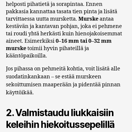
helposti pihatietä ja sorapintaa. Ennen
pakkasia kannattaa tasata tien pinta ja lisätä
tarvittaessa uutta mursketta.
Murske
antaa
kestävän ja kantavan pohjan, joka ei pehmene
tai roudi yhtä herkästi kuin hienojakoisemmat
aineet. Esimerkiksi
0–16 mm tai 0–32 mm
murske
toimii hyvin pihateillä ja
kääntöpaikoilla.
Jos pihassa on pehmeitä kohtia, voit lisätä alle
suodatinkankaan – se estää murskeen
sekoittumisen maaperään ja pidentää pinnan
käyttöikää.
2. Valmistaudu liukkaisiin
keleihin hiekoitussepelillä