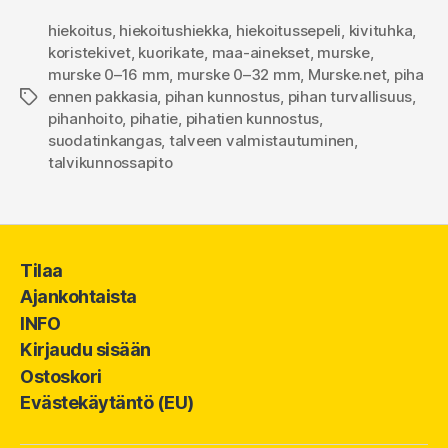
hiekoitus
,
hiekoitushiekka
,
hiekoitussepeli
,
kivituhka
,
koristekivet
,
kuorikate
,
maa-ainekset
,
murske
,
murske 0–16 mm
,
murske 0–32 mm
,
Murske.net
,
piha
ennen pakkasia
,
pihan kunnostus
,
pihan turvallisuus
,
Avainsanat
pihanhoito
,
pihatie
,
pihatien kunnostus
,
suodatinkangas
,
talveen valmistautuminen
,
talvikunnossapito
Tilaa
Ajankohtaista
INFO
Kirjaudu sisään
Ostoskori
Evästekäytäntö (EU)