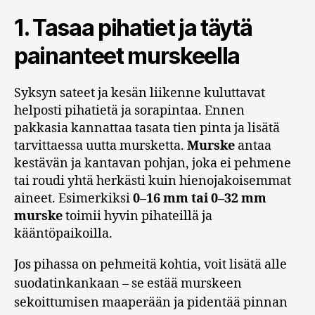
1. Tasaa pihatiet ja täytä
painanteet murskeella
Syksyn sateet ja kesän liikenne kuluttavat
helposti pihatietä ja sorapintaa. Ennen
pakkasia kannattaa tasata tien pinta ja lisätä
tarvittaessa uutta mursketta.
Murske
antaa
kestävän ja kantavan pohjan, joka ei pehmene
tai roudi yhtä herkästi kuin hienojakoisemmat
aineet. Esimerkiksi
0–16 mm tai 0–32 mm
murske
toimii hyvin pihateillä ja
kääntöpaikoilla.
Jos pihassa on pehmeitä kohtia, voit lisätä alle
suodatinkankaan – se estää murskeen
sekoittumisen maaperään ja pidentää pinnan