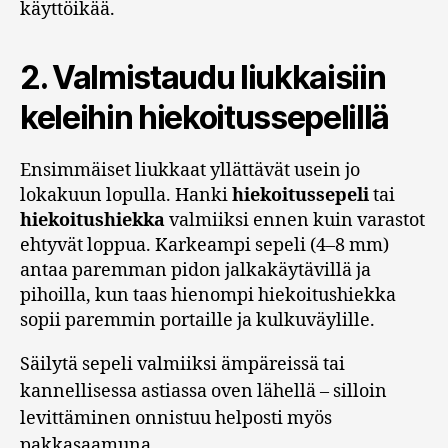
käyttöikää.
2. Valmistaudu liukkaisiin
keleihin hiekoitussepelillä
Ensimmäiset liukkaat yllättävät usein jo
lokakuun lopulla. Hanki
hiekoitussepeli
tai
hiekoitushiekka
valmiiksi ennen kuin varastot
ehtyvät loppua. Karkeampi sepeli (4–8 mm)
antaa paremman pidon jalkakäytävillä ja
pihoilla, kun taas hienompi hiekoitushiekka
sopii paremmin portaille ja kulkuväylille.
Säilytä sepeli valmiiksi ämpäreissä tai
kannellisessa astiassa oven lähellä – silloin
levittäminen onnistuu helposti myös
pakkasaamuna.