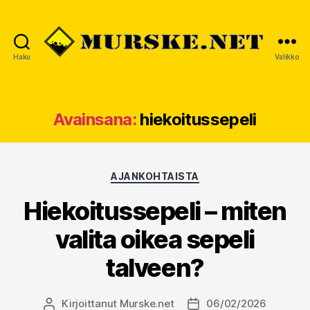
Haku
Valikko
MURSKE.NET
Avainsana:
hiekoitussepeli
Kategoriat
AJANKOHTAISTA
Hiekoitussepeli – miten
valita oikea sepeli
talveen?
Kirjoittanut
Murske.net
06/02/2026
Kirjoittaja
Julkaisupäivämäärä