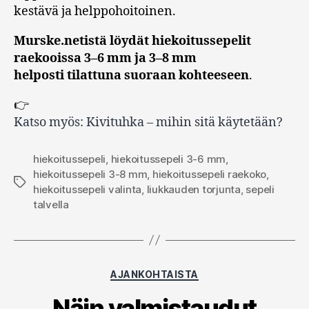
kestävä ja helppohoitoinen.
Murske.netistä löydät hiekoitussepelit
raekooissa 3–6 mm ja 3–8 mm
helposti tilattuna suoraan kohteeseen
.
👉
Katso myös: Kivituhka – mihin sitä käytetään?
hiekoitussepeli
,
hiekoitussepeli 3-6 mm
,
hiekoitussepeli 3-8 mm
,
hiekoitussepeli raekoko
,
Avainsanat
hiekoitussepeli valinta
,
liukkauden torjunta
,
sepeli
talvella
Kategoriat
AJANKOHTAISTA
Näin valmistaudut