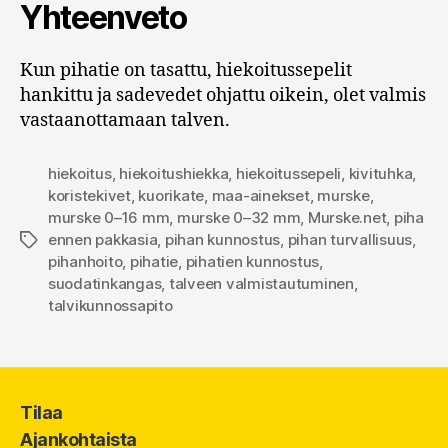
Yhteenveto
Kun pihatie on tasattu, hiekoitussepelit
hankittu ja sadevedet ohjattu oikein, olet valmis
vastaanottamaan talven.
hiekoitus
,
hiekoitushiekka
,
hiekoitussepeli
,
kivituhka
,
koristekivet
,
kuorikate
,
maa-ainekset
,
murske
,
murske 0–16 mm
,
murske 0–32 mm
,
Murske.net
,
piha
ennen pakkasia
,
pihan kunnostus
,
pihan turvallisuus
,
Avainsanat
pihanhoito
,
pihatie
,
pihatien kunnostus
,
suodatinkangas
,
talveen valmistautuminen
,
talvikunnossapito
Tilaa
Ajankohtaista