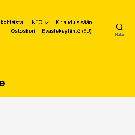
nkohtaista
INFO
Kirjaudu sisään
Ostoskori
Evästekäytäntö (EU)
Haku
e