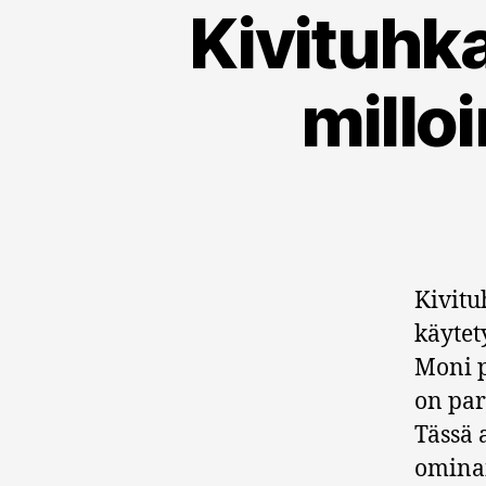
Kivituhka
milloi
Kivitu
käytet
Moni p
on par
Tässä 
ominai