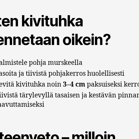
ten kivituhka
ennetaan oikein?
almistele pohja murskeella
asoita ja tiivistä pohjakerros huolellisesti
evitä kivituhka noin
3–4 cm
paksuiseksi kerr
iivistä tärylevyllä tasaisen ja kestävän pinna
aavuttamiseksi
eenveto – milloin