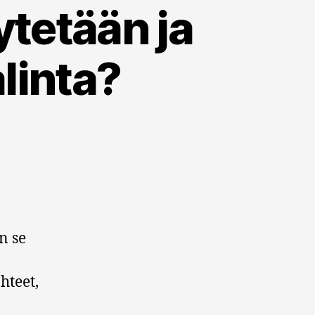
ytetään ja
alinta?
n se
hteet,