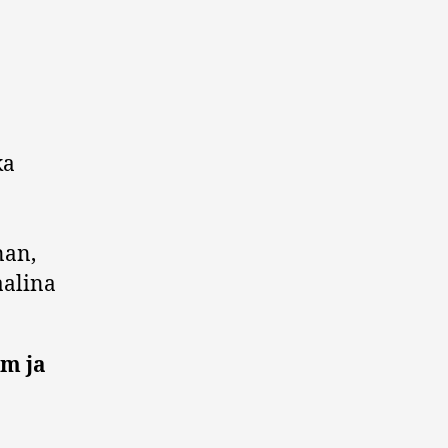
ka
nan,
aalina
m ja