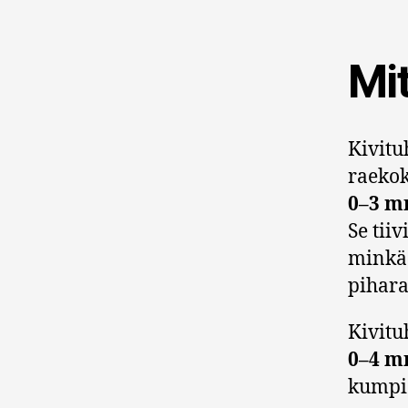
Mit
Kivitu
raekok
0–3 m
Se tii
minkä 
pihara
Kivit
0–4 
kumpi 