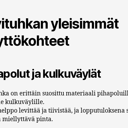
vituhkan yleisimmät
yttökohteet
apolut ja kulkuväylät
hka on erittäin suosittu materiaali pihapoluill
le kulkuväylille.
helppo levittää ja tiivistää, ja lopputuloksena
ja miellyttävä pinta.