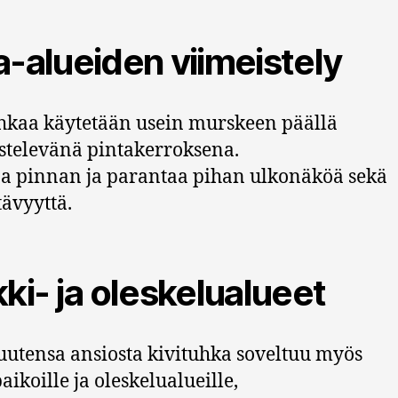
a-alueiden viimeistely
hkaa käytetään usein murskeen päällä
stelevänä pintakerroksena.
aa pinnan ja parantaa pihan ulkonäköä sekä
tävyyttä.
kki- ja oleskelualueet
uutensa ansiosta kivituhka soveltuu myös
aikoille ja oleskelualueille,