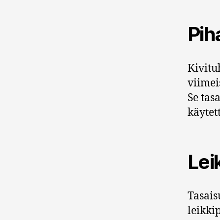
Pih
Kivitu
viimei
Se tas
käytet
Lei
Tasais
leikkip