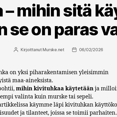
 – mihin sitä kä
n se on paras v
Kirjoittanut
Murske.net
06/02/2026
Kirjoittaja
Julkaisupäivämäärä
hka on yksi piharakentamisen yleisimmin
yistä maa-aineksista.
ohtii,
mihin kivituhkaa käytetään
ja milloi
empi valinta kuin murske tai sepeli.
artikkelissa käymme läpi kivituhkan käyttöko
suudet ja tilanteet, joissa se toimii parhaiten.