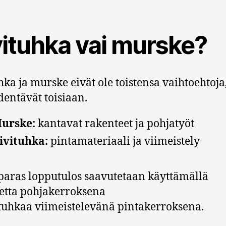
vituhka vai murske?
hka ja murske eivät ole toistensa vaihtoehtoja
dentävät toisiaan.
urske:
kantavat rakenteet ja pohjatyöt
ivituhka:
pintamateriaali ja viimeistely
paras lopputulos saavutetaan käyttämällä
tta pohjakerroksena
ituhkaa viimeistelevänä pintakerroksena.