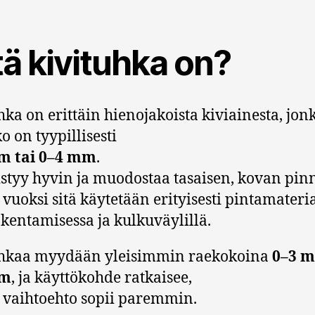
ä kivituhka on?
hka on erittäin hienojakoista kiviainesta, jon
o on tyypillisesti
m tai 0–4 mm
.
vistyy hyvin ja muodostaa tasaisen, kovan pin
vuoksi sitä käytetään erityisesti pintamateri
kentamisessa ja kulkuväylillä.
uhkaa myydään yleisimmin raekokoina
0–3 m
mm
, ja käyttökohde ratkaisee,
vaihtoehto sopii paremmin.