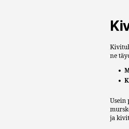
Ki
Kivitu
ne täy
M
K
Usein 
murske
ja kiv