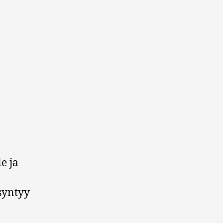
e ja
 syntyy