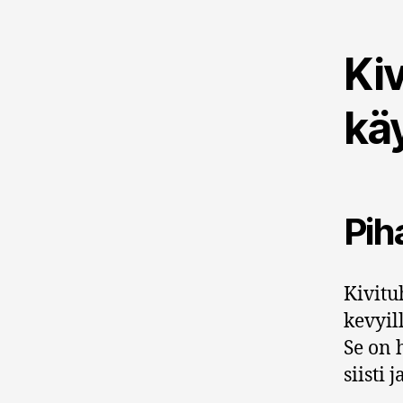
Ki
kä
Pih
Kivitu
kevyil
Se on 
siisti 