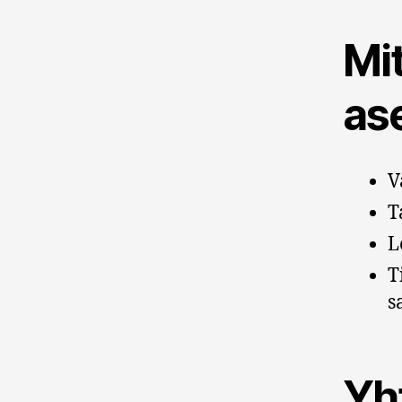
Mi
as
V
T
L
T
s
Yht