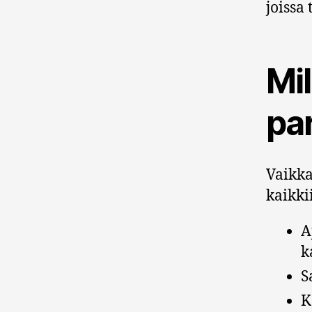
joissa
Mil
par
Vaikka
kaikki
A
k
S
K