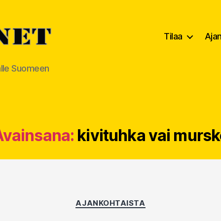
Tilaa
Aja
alle Suomeen
Avainsana:
kivituhka vai mursk
Kategoriat
AJANKOHTAISTA