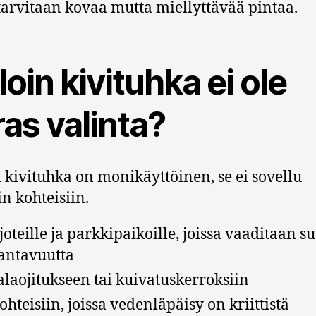
 tarvitaan kovaa mutta miellyttävää pintaa.
loin kivituhka ei ole
as valinta?
 kivituhka on monikäyttöinen, se ei sovellu
in kohteisiin.
joteille ja parkkipaikoille, joissa vaaditaan s
antavuutta
alaojitukseen tai kuivatuskerroksiin
ohteisiin, joissa vedenläpäisy on kriittistä