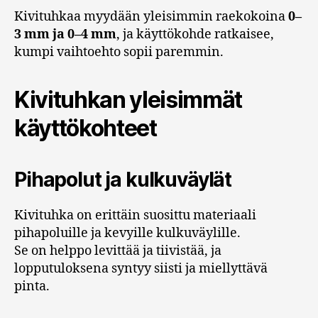
Kivituhkaa myydään yleisimmin raekokoina
0–
3 mm ja 0–4 mm
, ja käyttökohde ratkaisee,
kumpi vaihtoehto sopii paremmin.
Kivituhkan yleisimmät
käyttökohteet
Pihapolut ja kulkuväylät
Kivituhka on erittäin suosittu materiaali
pihapoluille ja kevyille kulkuväylille.
Se on helppo levittää ja tiivistää, ja
lopputuloksena syntyy siisti ja miellyttävä
pinta.