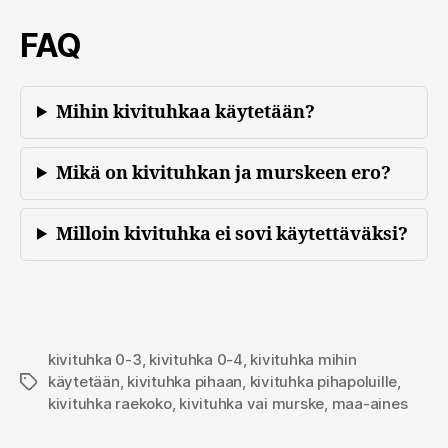
FAQ
Mihin kivituhkaa käytetään?
Mikä on kivituhkan ja murskeen ero?
Milloin kivituhka ei sovi käytettäväksi?
kivituhka 0-3
,
kivituhka 0-4
,
kivituhka mihin
käytetään
,
kivituhka pihaan
,
kivituhka pihapoluille
,
Avainsanat
kivituhka raekoko
,
kivituhka vai murske
,
maa-aines