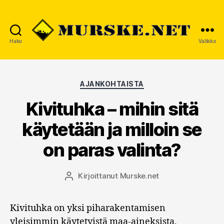
Haku
Valikko
MURSKE.NET
Kategoriat
AJANKOHTAISTA
Kivituhka – mihin sitä
käytetään ja milloin se
on paras valinta?
Kirjoittanut
Murske.net
Kirjoittaja
Kivituhka on yksi piharakentamisen
yleisimmin käytetyistä maa-aineksista.