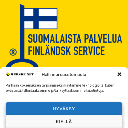
Hallinnoi suostumusta
Parhaan kokemuksen tarjoamiseksi käytämme teknologioita, kuten
evästeitä, tallentaaksemme ja/tai käyttääksemme laitetietoja.
© 2026
MURSKE.NET
Ylös
↑
HYVÄKSY
Murske.net Suomi Oy:n toimitusehdot ja
KIELLÄ
rekisteriseloste