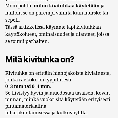
Moni pohtii,
mihin kivituhkaa käytetään
ja
milloin se on parempi valinta kuin murske tai
sepeli.
Tässä artikkelissa käymme läpi kivituhkan
käyttökohteet, ominaisuudet ja tilanteet, joissa
se toimii parhaiten.
Mitä kivituhka on?
Kivituhka on erittäin hienojakoista kiviainesta,
jonka raekoko on tyypillisesti
0–3 mm tai 0–4 mm
.
Se tiivistyy hyvin ja muodostaa tasaisen, kovan
pinnan, minkä vuoksi sitä käytetään erityisesti
pintamateriaalina
piharakentamisessa ja kulkuväylillä.