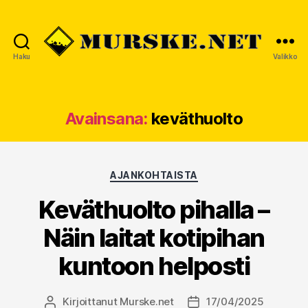
Haku
Valikko
MURSKE.NET
Avainsana:
keväthuolto
Kategoriat
AJANKOHTAISTA
Keväthuolto pihalla –
Näin laitat kotipihan
kuntoon helposti
Kirjoittanut
Murske.net
17/04/2025
Kirjoittaja
Julkaisupäivämäärä