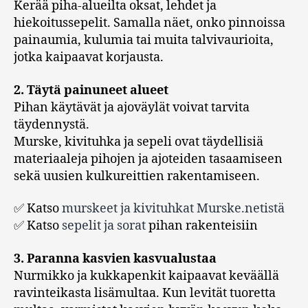
Kerää piha-alueilta oksat, lehdet ja
hiekoitussepelit. Samalla näet, onko pinnoissa
painaumia, kulumia tai muita talvivaurioita,
jotka kaipaavat korjausta.
2. Täytä painuneet alueet
Pihan käytävät ja ajoväylät voivat tarvita
täydennystä.
Murske, kivituhka ja sepeli ovat täydellisiä
materiaaleja pihojen ja ajoteiden tasaamiseen
sekä uusien kulkureittien rakentamiseen.
✅ Katso
murskeet ja kivituhkat Murske.netistä
✅ Katso
sepelit ja sorat
pihan rakenteisiin
3. Paranna kasvien kasvualustaa
Nurmikko ja kukkapenkit kaipaavat keväällä
ravinteikasta lisämultaa. Kun levität tuoretta