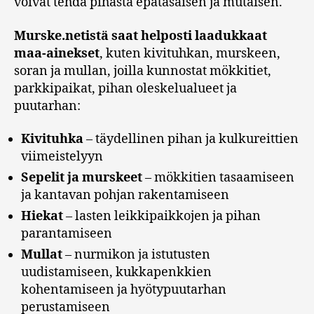
voivat tehdä pihasta epätasaisen ja mutaisen.
Murske.netistä saat helposti laadukkaat
maa-ainekset
, kuten kivituhkan, murskeen,
soran ja mullan, joilla kunnostat mökkitiet,
parkkipaikat, pihan oleskelualueet ja
puutarhan:
Kivituhka
– täydellinen pihan ja kulkureittien
viimeistelyyn
Sepelit ja murskeet
– mökkitien tasaamiseen
ja kantavan pohjan rakentamiseen
Hiekat
– lasten leikkipaikkojen ja pihan
parantamiseen
Mullat
– nurmikon ja istutusten
uudistamiseen, kukkapenkkien
kohentamiseen ja hyötypuutarhan
perustamiseen