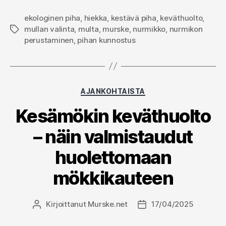
ekologinen piha
,
hiekka
,
kestävä piha
,
keväthuolto
,
mullan valinta
,
multa
,
murske
,
nurmikko
,
nurmikon
Avainsanat
perustaminen
,
pihan kunnostus
Kategoriat
AJANKOHTAISTA
Kesämökin keväthuolto
– näin valmistaudut
huolettomaan
mökkikauteen
Kirjoittanut
Murske.net
17/04/2025
Kirjoittaja
Julkaisupäivämäärä