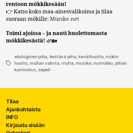
rentoon mökkikesään!
👉 Katso koko maa-ainesvalikoima ja tilaa
suoraan mökille:
Murske.net
Toimi ajoissa – ja nauti huolettomasta
mökkikesästä!
🌿🏡
ekologinen piha
,
kestävä piha
,
keväthuolto
,
mökin
huolto
,
mullan valinta
,
multa
,
murske
,
nurmikko
,
pihan
Avainsanat
kunnostus
,
sepeli
Tilaa
Ajankohtaista
INFO
Kirjaudu sisään
Ostoskori