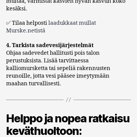
multaa, varmistat kasvien hyvän kasvun koko
kesäksi.
✅ Tilaa helposti
laadukkaat mullat
Murske.netistä
4. Tarkista sadevesijärjestelmät
Ohjaa sadevedet hallitusti pois talon
perustuksista. Lisää tarvittaessa
kalliomursketta tai sepeliä rakennusten
reunoille, jotta vesi pääsee imeytymään
maahan turvallisesti.
Helppo ja nopea ratkaisu
keväthuoltoon: