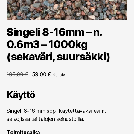
Singeli 8-16mm – n.
0.6m3 – 1000kg
(sekaväri, suursäkki)
Alkuperäinen
Nykyinen
195,00
€
159,00
€
sis. alv
hinta
hinta
oli:
on:
Käyttö
195,00 €.
159,00 €.
Singeli 8-16 mm sopii käytettäväksi esim.
salaojissa tai talojen seinustoilla.
Toimitusaika