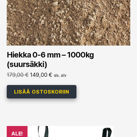
Hiekka 0-6 mm – 1000kg
(suursäkki)
Alkuperäinen
Nykyinen
179,00
€
149,00
€
sis. alv
hinta
hinta
oli:
on:
LISÄÄ OSTOSKORIIN
179,00 €.
149,00 €.
ALE!