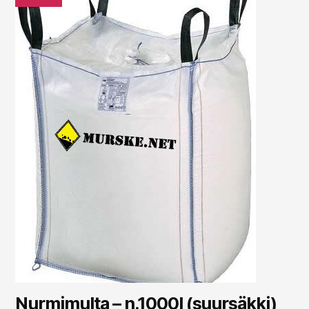
Nurmimulta – n.1000l (suursäkki)