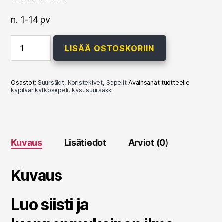
n. 1-14 pv
Singeli
LISÄÄ OSTOSKORIIN
8-
16mm
-
n.
Osastot:
Suursäkit
,
Koristekivet
,
Sepelit
Avainsanat tuotteelle
0.6m3
kapilaarikatkosepeli
,
kas
,
suursäkki
-
1000kg
(sekaväri,
suursäkki)
määrä
Kuvaus
Lisätiedot
Arviot (0)
Kuvaus
Luo siisti ja