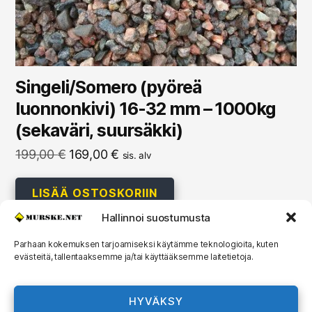
Singeli/Somero (pyöreä
luonnonkivi) 16-32 mm – 1000kg
(sekaväri, suursäkki)
Alkuperäinen
Nykyinen
199,00
€
169,00
€
sis. alv
hinta
hinta
oli:
on:
LISÄÄ OSTOSKORIIN
199,00 €.
169,00 €.
Hallinnoi suostumusta
Parhaan kokemuksen tarjoamiseksi käytämme teknologioita, kuten
evästeitä, tallentaaksemme ja/tai käyttääksemme laitetietoja.
© 2026
MURSKE.NET
Ylös
↑
HYVÄKSY