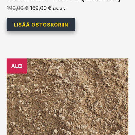
Alkuperäinen
Nykyinen
199,00
€
169,00
€
sis. alv
hinta
hinta
oli:
on:
LISÄÄ OSTOSKORIIN
199,00 €.
169,00 €.
ALE!