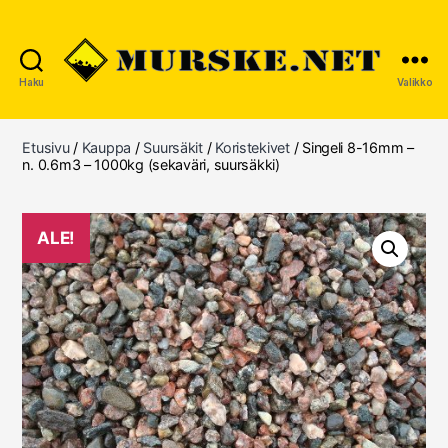
Haku
Valikko
MURSKE.NET
Etusivu
/
Kauppa
/
Suursäkit
/
Koristekivet
/ Singeli 8-16mm –
n. 0.6m3 – 1000kg (sekaväri, suursäkki)
ALE!