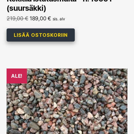
(suursäkki)
Alkuperäinen
Nykyinen
219,00
€
189,00
€
sis. alv
hinta
hinta
oli:
on:
LISÄÄ OSTOSKORIIN
219,00 €.
189,00 €.
ALE!