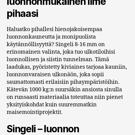
luonnonmukainen ilme
pihaasi
Haluatko pihallesi hienojakoisempaa
luonnonkauneutta ja monipuolista
käytännöllisyyttä? Singeli 8-16 mm on
erinomainen valinta, joka tuo ulkotiloihisi
luonnollisen ja siistin tunnelman. Tämä
laadukas, pyöristetty kiviaines tarjoaa kauniin,
luonnonvaraisen ulkonäön, joka sopii
saumattomasti erilaisiin pihaympäristöihin.
Kätevän 1000 kg:n suursäkin ansiosta sinulla
on runsaasti materiaalia toteuttaa niin pienet
yksityiskohdat kuin suuremmatkin
maisemointiprojektit.
Singeli – luonnon