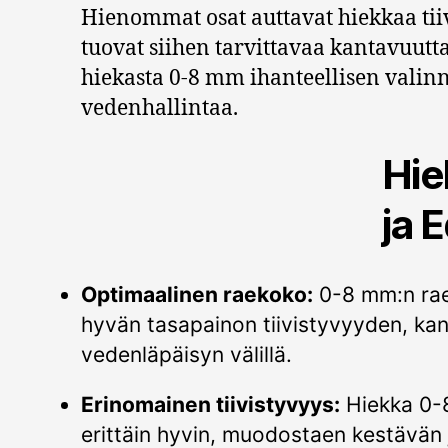
Hienommat osat auttavat hiekkaa tii
tuovat siihen tarvittavaa kantavuut
hiekasta 0-8 mm ihanteellisen valinn
vedenhallintaa.
Hie
ja 
Optimaalinen raekoko:
0-8 mm:n rae
hyvän tasapainon tiivistyvyyden, ka
vedenläpäisyn välillä.
Erinomainen tiivistyvyys:
Hiekka 0-8
erittäin hyvin, muodostaen kestävän 