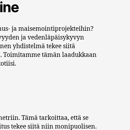
ine
nus- ja maisemointiprojekteihin?
yvyyden ja vedenläpäisykyvyn
en yhdistelmä tekee siitä
kin. Toimitamme tämän laadukkaan
tiisi.
riin. Tämä tarkoittaa, että se
tus tekee siitä niin monipuolisen.