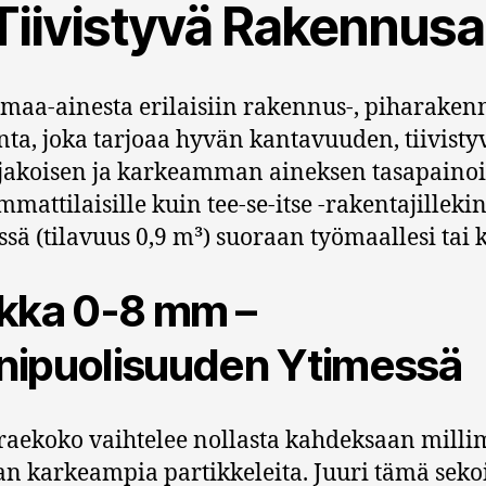
Tiivistyvä Rakennusa
ä maa-ainesta erilaisiin rakennus-, piharaken
ta, joka tarjoaa hyvän kantavuuden, tiivist
jakoisen ja karkeamman aineksen tasapainoin
attilaisille kuin tee-se-itse -rakentajille
sä (tilavuus 0,9 m³) suoraan työmaallesi tai ko
kka 0-8 mm –
ipuolisuuden Ytimessä
ekoko vaihtelee nollasta kahdeksaan millimet
an karkeampia partikkeleita. Juuri tämä sekoi