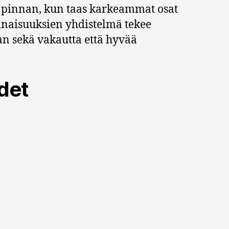
n pinnan, kun taas karkeammat osat
inaisuuksien yhdistelmä tekee
an sekä vakautta että hyvää
det