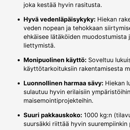
joka kestää hyvin rasitusta.
Hyvä vedenläpäisykyky:
Hiekan rake
veden nopean ja tehokkaan siirtymise
ehkäisee lätäköiden muodostumista j
liettymistä.
Monipuolinen käyttö:
Soveltuu lukuis
käyttötarkoituksiin rakentamisesta m
Luonnollinen harmaa sävy:
Hiekan l
sulautuu hyvin erilaisiin ympäristöihin
maisemointiprojekteihin.
Suuri pakkauskoko:
1000 kg:n (tilav
suursäkki riittää hyvin suurempiinkin 