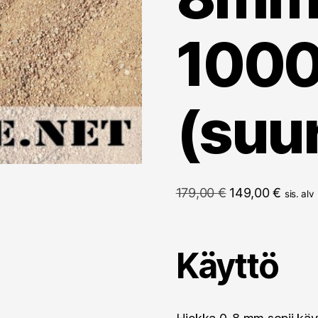
100
(suu
Alkuperäinen
Nykyi
179,00
€
149,00
€
sis. alv
hinta
hinta
oli:
on:
179,00 €.
149,00
Käyttö