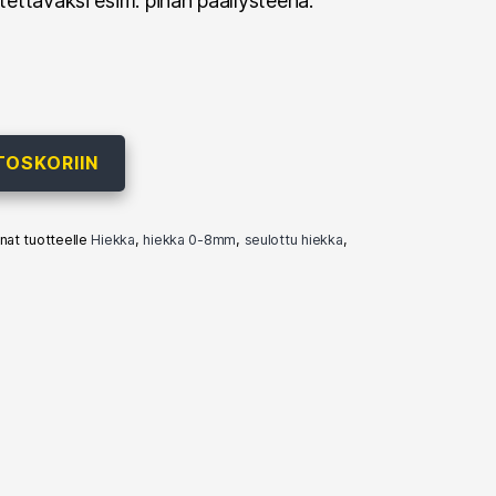
ettäväksi esim. pihan päällysteenä.
TOSKORIIN
nat tuotteelle
Hiekka
,
hiekka 0-8mm
,
seulottu hiekka
,