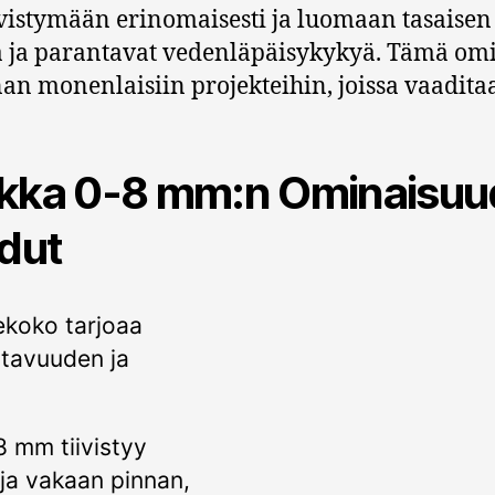
vistymään erinomaisesti ja luomaan tasaise
ta ja parantavat vedenläpäisykykyä. Tämä om
an monenlaisiin projekteihin, joissa vaadita
kka 0-8 mm:n Ominaisuu
Edut
koko tarjoaa
ntavuuden ja
 mm tiivistyy
ja vakaan pinnan,