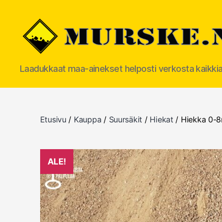
MURSKE.NET
Laadukkaat maa-ainekset helposti verkosta kaikki
Etusivu
/
Kauppa
/
Suursäkit
/
Hiekat
/ Hiekka 0-8
ALE!