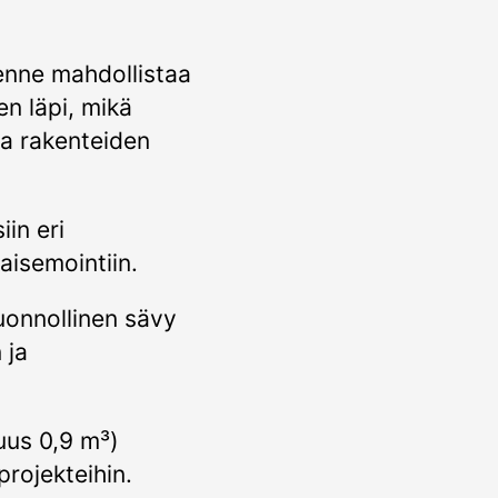
nne mahdollistaa
n läpi, mikä
a rakenteiden
iin eri
aisemointiin.
uonnollinen sävy
 ja
uus 0,9 m³)
projekteihin.