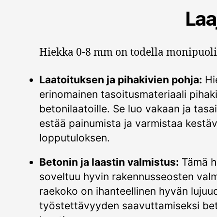
Laa
Hiekka 0-8 mm on todella monipuoline
Laatoituksen ja pihakivien pohja:
Hi
erinomainen tasoitusmateriaali pihaki
betonilaatoille. Se luo vakaan ja tasa
estää painumista ja varmistaa kestä
lopputuloksen.
Betonin ja laastin valmistus:
Tämä hi
soveltuu hyvin rakennusseosten val
raekoko on ihanteellinen hyvän lujuu
työstettävyyden saavuttamiseksi bet