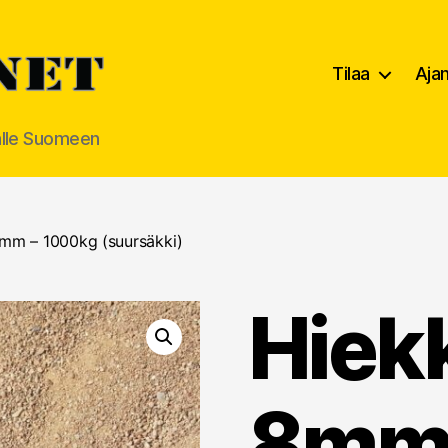
Tilaa
Aja
alle Suomeen
mm – 1000kg (suursäkki)
Hiek
8mm