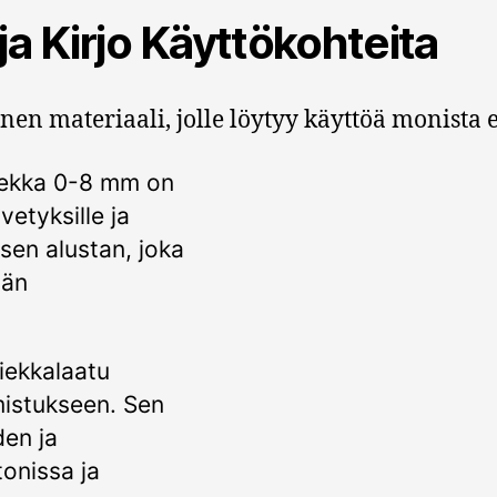
ja Kirjo Käyttökohteita
n materiaali, jolle löytyy käyttöä monista er
ekka 0-8 mm on
vetyksille ja
isen alustan, joka
vän
ekkalaatu
mistukseen. Sen
den ja
onissa ja