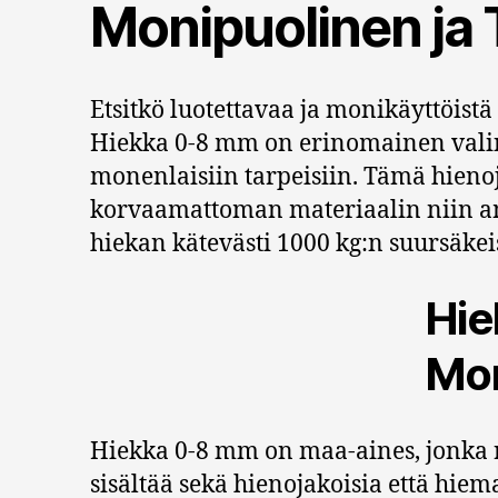
Monipuolinen ja 
Etsitkö luotettavaa ja monikäyttöist
Hiekka 0-8 mm on erinomainen valin
monenlaisiin tarpeisiin. Tämä hieno
korvaamattoman materiaalin niin amm
hiekan kätevästi 1000 kg:n suursäkeis
Hie
Mon
Hiekka 0-8 mm on maa-aines, jonka ra
sisältää sekä hienojakoisia että hiem