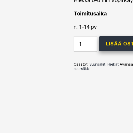
Hiekka 0-8 mm sopii käyt
Toimitusaika
n. 1-14 pv
Hiekka
LISÄÄ OS
0-
8mm
-
1000kg
Osastot:
Suursäkit
,
Hiekat
Avainsa
(suursäkki)
suursäkki
määrä