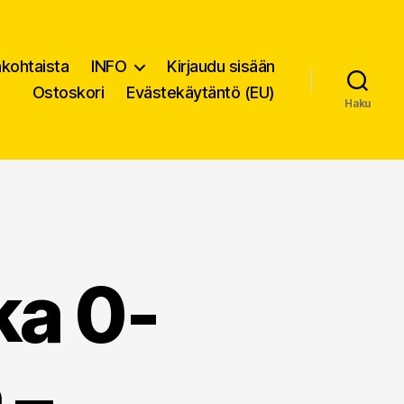
nkohtaista
INFO
Kirjaudu sisään
Ostoskori
Evästekäytäntö (EU)
Haku
ka 0-
 –