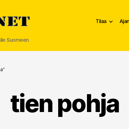
Tilaa
Aja
alle Suomeen
ja”
tien pohja