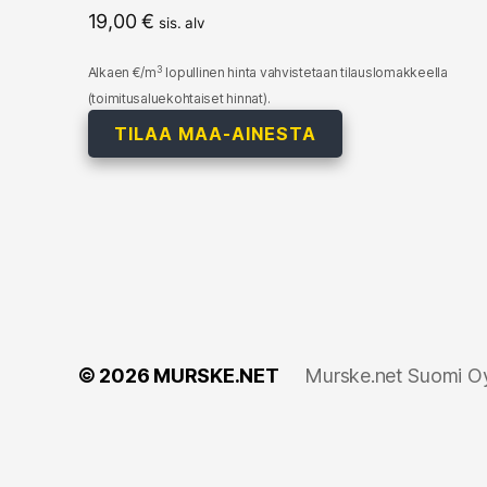
19,00
€
sis. alv
3
Alkaen €/m
lopullinen hinta vahvistetaan tilauslomakkeella
(toimitusaluekohtaiset hinnat).
TILAA MAA-AINESTA
© 2026
MURSKE.NET
Murske.net Suomi Oy: