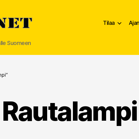
Tilaa
Aja
alle Suomeen
mpi”
Rautalampi