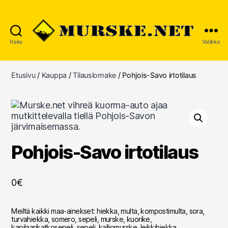
Haku
Valikko
MURSKE.NET
Etusivu
/
Kauppa
/
Tilauslomake
/ Pohjois-Savo irtotilaus
Pohjois-Savo irtotilaus
0€
Meiltä kaikki maa-ainekset: hiekka, multa, kompostimulta, sora,
turvahiekka, somero, sepeli, murske, kuorike,
kapilaarikatkosepeli, sepeli, kalliomurske, leikkihiekka,