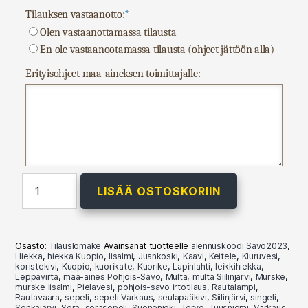
Tilauksen vastaanotto:
*
Olen vastaanottamassa tilausta
En ole vastaanootamassa tilausta (ohjeet jättöön alla)
Erityisohjeet maa-aineksen toimittajalle:
Pohjois-
LISÄÄ OSTOSKORIIN
Savo
irtotilaus
määrä
Osasto:
Tilauslomake
Avainsanat tuotteelle
alennuskoodi Savo2023
,
Hiekka
,
hiekka Kuopio
,
Iisalmi
,
Juankoski
,
Kaavi
,
Keitele
,
Kiuruvesi
,
koristekivi
,
Kuopio
,
kuorikate
,
Kuorike
,
Lapinlahti
,
leikkihiekka
,
Leppävirta
,
maa-aines Pohjois-Savo
,
Multa
,
multa Siilinjärvi
,
Murske
,
murske Iisalmi
,
Pielavesi
,
pohjois-savo irtotilaus
,
Rautalampi
,
Rautavaara
,
sepeli
,
sepeli Varkaus
,
seulapääkivi
,
Siilinjärvi
,
singeli
,
Sonkajärvi
,
Sora
,
sorasepeli
,
Suonenjoki
,
Tervo
,
Tuusniemi
,
Varkaus
,