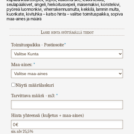
seulapääkivet, singeli, hiekoitussepeli, maisemakivi, koristekivi,
pyöreä luonnonkivi, viherrakennusmulta, kekkilä, lammin multa,
kuorikate, kivituhka – katso hinta – valitse toimituspaikka, sopiva
maa-aines ja määrä
Laske hinta syöttämällä tiedot
Toimituspaikka - Postiosoite
*
Maa-aines:
*
Näytä määrälaskuri
Tarvittava määrä - m3:
*
Hinta yhteensä (kuljetus + maa-aines)
sis. alv 25,5%