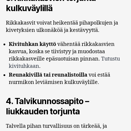
kulkuväylillä
Rikkakasvit voivat heikentää pihapolkujen ja
kivetyksien ulkonäköä ja kestävyyttä.
Kivituhkan käyttö
vähentää rikkakasvien
kasvua, koska se tiivistyy ja muodostaa
rikkakasveille epäsuotuisan pinnan.
Tutustu
kivituhkaan
.
Reunakivillä tai reunalistoilla
voi estää
nurmikon leviämisen kulkuväylille.
4.
Talvikunnossapito –
liukkauden torjunta
Talvella pihan turvallisuus on tärkeää, ja