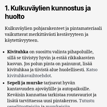
1.
Kulkuväylien kunnostus ja
huolto
Kulkuväylien pohjarakenteet ja pintamateriaali
vaikuttavat merkittävästi kestävyyteen ja
käytettävyyteen.
Kivituhka
on suosittu valinta pihapoluille,
sillä se tiivistyy hyvin ja estää rikkakasvien
kasvun. Jos polun pinta on painunut, lisää
kivituhkaa ja tiivistä alue huolellisesti.
Katso
kivituhkavaihtoehdot
.
Sepeli ja murske
tarjoavat hyvän
kantavuuden ajoväylille ja autopaikoille.
Keväisin kannattaa tarkistaa routavauriot ja
lisätä tarvittaessa uusi pintakerros.
Tutustu
sepelituotteisiin
ja
murskeisiin
.