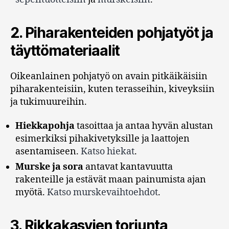
2.
Piharakenteiden pohjatyöt ja
täyttömateriaalit
Oikeanlainen pohjatyö on avain pitkäikäisiin
piharakenteisiin, kuten terasseihin, kiveyksiin
ja tukimuureihin.
Hiekkapohja
tasoittaa ja antaa hyvän alustan
esimerkiksi pihakivetyksille ja laattojen
asentamiseen.
Katso hiekat
.
Murske ja sora
antavat kantavuutta
rakenteille ja estävät maan painumista ajan
myötä.
Katso murskevaihtoehdot
.
3.
Rikkakasvien torjunta