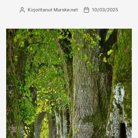
Kirjoittanut
Murske.net
10/03/2025
Kirjoittaja
Julkaisupäivämäärä