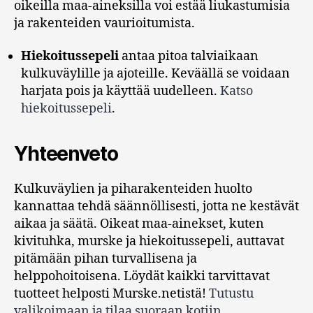
oikeilla maa-aineksilla voi estää liukastumisia
ja rakenteiden vaurioitumista.
Hiekoitussepeli
antaa pitoa talviaikaan
kulkuväylille ja ajoteille. Keväällä se voidaan
harjata pois ja käyttää uudelleen.
Katso
hiekoitussepeli
.
Yhteenveto
Kulkuväylien ja piharakenteiden huolto
kannattaa tehdä säännöllisesti, jotta ne kestävät
aikaa ja säätä. Oikeat maa-ainekset, kuten
kivituhka, murske ja hiekoitussepeli, auttavat
pitämään pihan turvallisena ja
helppohoitoisena. Löydät kaikki tarvittavat
tuotteet helposti Murske.netistä!
Tutustu
valikoimaan ja tilaa suoraan kotiin
.