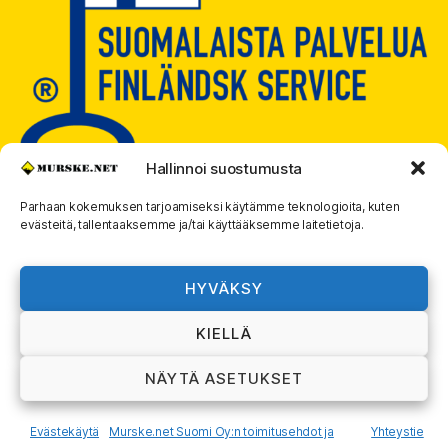
Hallinnoi suostumusta
Parhaan kokemuksen tarjoamiseksi käytämme teknologioita, kuten
evästeitä, tallentaaksemme ja/tai käyttääksemme laitetietoja.
© 2026
MURSKE.NET
Ylös
↑
HYVÄKSY
Murske.net Suomi Oy:n toimitusehdot ja
KIELLÄ
rekisteriseloste
NÄYTÄ ASETUKSET
Evästekäytä
Murske.net Suomi Oy:n toimitusehdot ja
Yhteystie