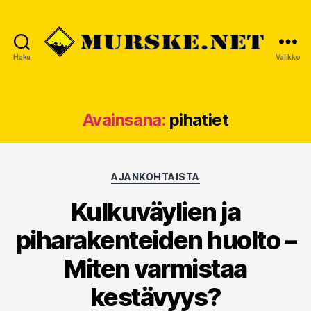
Haku
Valikko
MURSKE.NET
Avainsana:
pihatiet
Kategoriat
AJANKOHTAISTA
Kulkuväylien ja
piharakenteiden huolto –
Miten varmistaa
kestävyys?