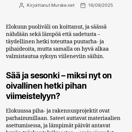
Kirjoittanut
Murske.net
16/08/2025
Kirjoittaja
Julkaisupäivämäärä
Elokuun puoliväli on koittanut, ja säässä
nähdään sekä lämpöä että sadetusta –
täydellinen hetki toteuttaa puutarha- ja
pihaideoita, mutta samalla on hyvä alkaa
valmistautua syksyn viileneviin säihin.
Sää ja sesonki – miksi nyt on
oivallinen hetki pihan
viimeistelyyn?
Elokuussa piha- ja rakennusprojektit ovat
parhaimmillaan. Sateet auttavat materiaalien
asettumisessa, ja lämpimät päivät antavat