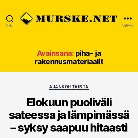
Haku
Valikko
MURSKE.NET
Avainsana:
piha- ja
rakennusmateriaalit
Kategoriat
AJANKOHTAISTA
Elokuun puoliväli
sateessa ja lämpimässä
– syksy saapuu hitaasti