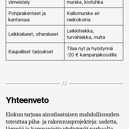
viimeistely
murske, kivituhka
Pohjarakenteet ja
Kalliomurske eri
kantavuus
raekokoina
Leikkihiekka,
Leikkialueet, viheralueet
turvahiekka, multa
Tilaa nyt ja hyödynnä
Kaupalliset tarjoukset
-20 € kampanjakoodilla
Yhteenveto
Elokuu tarjoaa ainutlaatuisen mahdollisuuden
toteuttaa piha- ja rakennusprojekteja: sadetta,