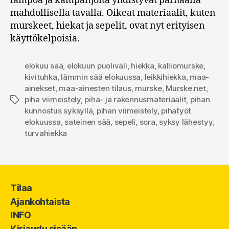
lämpöä ja kampanjoita yhdistyvät parhaalla
mahdollisella tavalla. Oikeat materiaalit, kuten
murskeet, hiekat ja sepelit, ovat nyt erityisen
käyttökelpoisia.
elokuu sää
,
elokuun puoliväli
,
hiekka
,
kalliomurske
,
kivituhka
,
lämmin sää elokuussa
,
leikkihiekka
,
maa-
ainekset
,
maa-ainesten tilaus
,
murske
,
Murske.net
,
piha viimeistely
,
piha- ja rakennusmateriaalit
,
pihan
Avainsanat
kunnostus syksyllä
,
pihan viimeistely
,
pihatyöt
elokuussa
,
sateinen sää
,
sepeli
,
sora
,
syksy lähestyy
,
turvahiekka
Tilaa
Ajankohtaista
INFO
Kirjaudu sisään