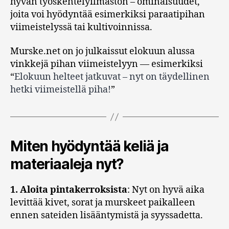
hyvän työskentelyilmaston – ominaisuudet,
joita voi hyödyntää esimerkiksi paraatipihan
viimeistelyssä tai kultivoinnissa.
Murske.net on jo julkaissut elokuun alussa
vinkkejä pihan viimeistelyyn — esimerkiksi
“
Elokuun helteet jatkuvat – nyt on täydellinen
hetki viimeistellä piha!
”
Miten hyödyntää keliä ja
materiaaleja nyt?
1. Aloita pintakerroksista
: Nyt on hyvä aika
levittää kivet, sorat ja murskeet paikalleen
ennen sateiden lisääntymistä ja syyssadetta.