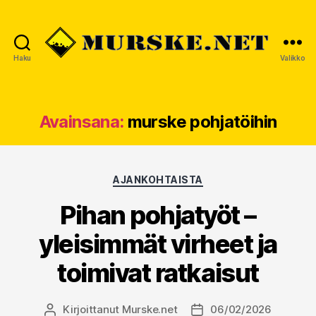
Haku
Valikko
MURSKE.NET
Avainsana:
murske pohjatöihin
Kategoriat
AJANKOHTAISTA
Pihan pohjatyöt –
yleisimmät virheet ja
toimivat ratkaisut
Kirjoittanut
Murske.net
06/02/2026
Kirjoittaja
Julkaisupäivämäärä