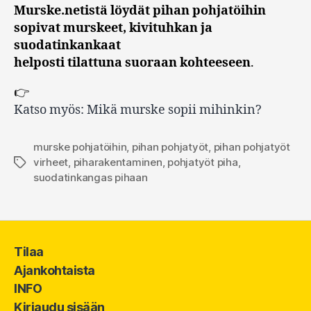
Murske.netistä löydät pihan pohjatöihin
sopivat murskeet, kivituhkan ja
suodatinkankaat
helposti tilattuna suoraan kohteeseen
.
👉
Katso myös: Mikä murske sopii mihinkin?
murske pohjatöihin
,
pihan pohjatyöt
,
pihan pohjatyöt
virheet
,
piharakentaminen
,
pohjatyöt piha
,
Avainsanat
suodatinkangas pihaan
Tilaa
Ajankohtaista
INFO
Kirjaudu sisään