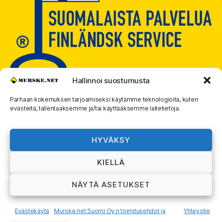
Hallinnoi suostumusta
Parhaan kokemuksen tarjoamiseksi käytämme teknologioita, kuten
evästeitä, tallentaaksemme ja/tai käyttääksemme laitetietoja.
© 2026
MURSKE.NET
Ylös
↑
HYVÄKSY
Murske.net Suomi Oy:n toimitusehdot ja
KIELLÄ
rekisteriseloste
NÄYTÄ ASETUKSET
Evästekäytä
Murske.net Suomi Oy:n toimitusehdot ja
Yhteystie