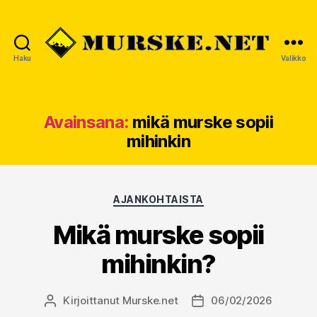
Haku
Valikko
MURSKE.NET
Avainsana:
mikä murske sopii
mihinkin
Kategoriat
AJANKOHTAISTA
Mikä murske sopii
mihinkin?
Kirjoittanut
Murske.net
06/02/2026
Kirjoittaja
Julkaisupäivämäärä