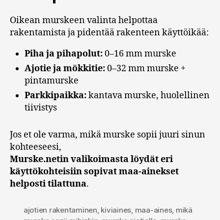
Oikean murskeen valinta helpottaa
rakentamista ja pidentää rakenteen käyttöikää:
Piha ja pihapolut:
0–16 mm murske
Ajotie ja mökkitie:
0–32 mm murske +
pintamurske
Parkkipaikka:
kantava murske, huolellinen
tiivistys
Jos et ole varma, mikä murske sopii juuri sinun
kohteeseesi,
Murske.netin valikoimasta löydät eri
käyttökohteisiin sopivat maa-ainekset
helposti tilattuna
.
ajotien rakentaminen
,
kiviaines
,
maa-aines
,
mikä