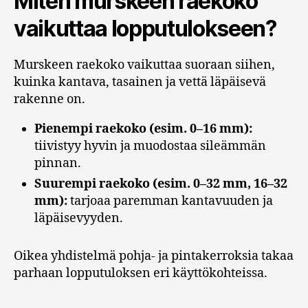
Miten murskeen raekoko
vaikuttaa lopputulokseen?
Murskeen raekoko vaikuttaa suoraan siihen,
kuinka kantava, tasainen ja vettä läpäisevä
rakenne on.
Pienempi raekoko (esim. 0–16 mm):
tiivistyy hyvin ja muodostaa sileämmän
pinnan.
Suurempi raekoko (esim. 0–32 mm, 16–32
mm):
tarjoaa paremman kantavuuden ja
läpäisevyyden.
Oikea yhdistelmä pohja- ja pintakerroksia takaa
parhaan lopputuloksen eri käyttökohteissa.