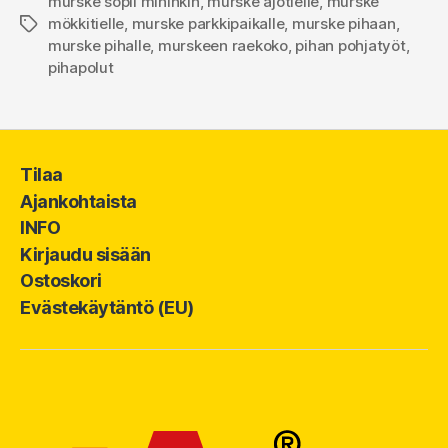
murske sopii mihinkin
,
murske ajotielle
,
murske
mökkitielle
,
murske parkkipaikalle
,
murske pihaan
,
Avainsanat
murske pihalle
,
murskeen raekoko
,
pihan pohjatyöt
,
pihapolut
Tilaa
Ajankohtaista
INFO
Kirjaudu sisään
Ostoskori
Evästekäytäntö (EU)