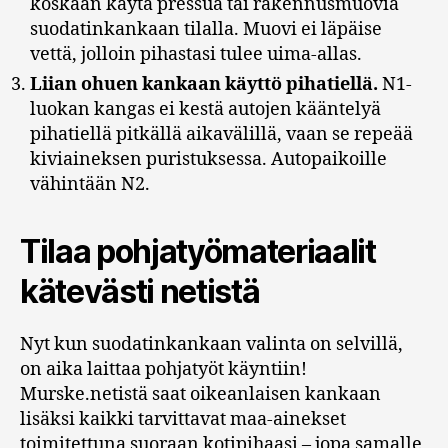
koskaan käytä pressua tai rakennusmuovia
suodatinkankaan tilalla. Muovi ei läpäise
vettä, jolloin pihastasi tulee uima-allas.
Liian ohuen kankaan käyttö pihatiellä.
N1-
luokan kangas ei kestä autojen kääntelyä
pihatiellä pitkällä aikavälillä, vaan se repeää
kiviaineksen puristuksessa. Autopaikoille
vähintään N2.
Tilaa pohjatyömateriaalit
kätevästi netistä
Nyt kun suodatinkankaan valinta on selvillä,
on aika laittaa pohjatyöt käyntiin!
Murske.netistä saat oikeanlaisen kankaan
lisäksi kaikki tarvittavat maa-ainekset
toimitettuna suoraan kotipihaasi – jopa samalle