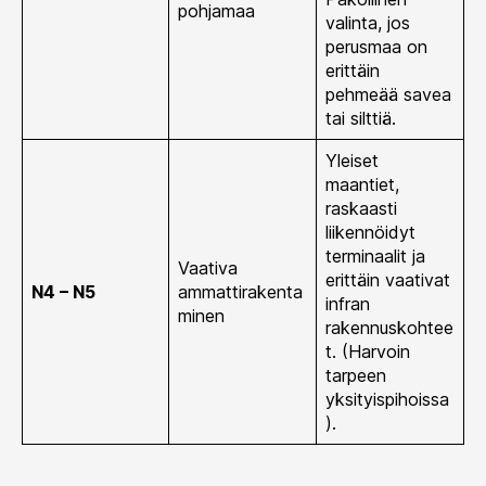
pohjamaa
valinta, jos
perusmaa on
erittäin
pehmeää savea
tai silttiä.
Yleiset
maantiet,
raskaasti
liikennöidyt
terminaalit ja
Vaativa
erittäin vaativat
N4 – N5
ammattirakenta
infran
minen
rakennuskohtee
t. (Harvoin
tarpeen
yksityispihoissa
).