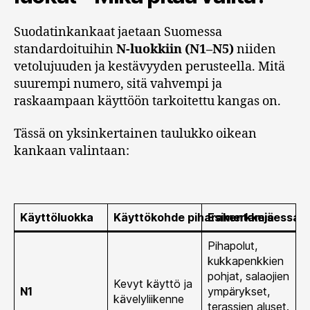
Suodatinkankaat jaetaan Suomessa
standardoituihin
N-luokkiin (N1–N5)
niiden
vetolujuuden ja kestävyyden perusteella. Mitä
suurempi numero, sitä vahvempi ja
raskaampaan käyttöön tarkoitettu kangas on.
Tässä on yksinkertainen taulukko oikean
kankaan valintaan:
Käyttöluokka
Käyttökohde piharakentamisessa
Esimerkkejä
Pihapolut,
kukkapenkkien
pohjat, salaojien
Kevyt käyttö ja
N1
ympärykset,
kävelyliikenne
terassien aluset.