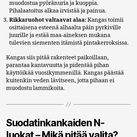
muodostua pyöränuria ja kuoppia.
Pihalaatoitus alkaa irvistää ja painua.
Rikkaruohot valtaavat alaa:
Kangas toimii
osittaisena esteenä alhaalta päin pyrkiville
juurille ja estää maa-aineksen mukana
tulevien siementen itämistä pintakerroksissa.
Kangas siis pitää rakenteet paikoillaan,
parantaa kantavuutta ja pidentää pihan
käyttöikää vuosikymmenillä. Kangas päästää
kuitenkin veden lävitseen, jotta pihaan ei
muodostu lammikoita.
Suodatinkankaiden N-
luokat – Mikä pitää valita?