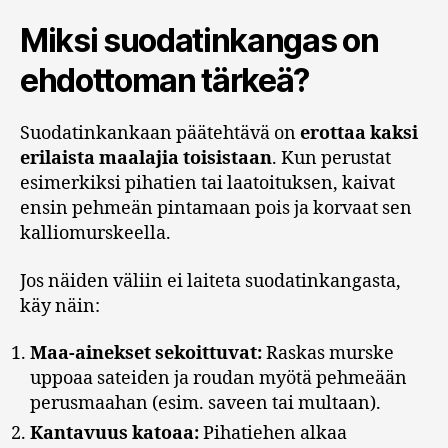
Miksi suodatinkangas on
ehdottoman tärkeä?
Suodatinkankaan päätehtävä on
erottaa kaksi
erilaista maalajia toisistaan
. Kun perustat
esimerkiksi pihatien tai laatoituksen, kaivat
ensin pehmeän pintamaan pois ja korvaat sen
kalliomurskeella.
Jos näiden väliin ei laiteta suodatinkangasta,
käy näin:
Maa-ainekset sekoittuvat:
Raskas murske
uppoaa sateiden ja roudan myötä pehmeään
perusmaahan (esim. saveen tai multaan).
Kantavuus katoaa:
Pihatiehen alkaa