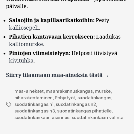
päivälle.
Salaojiin ja kapillaarikatkoihin:
Pesty
kalliosepeli
.
Pihatien kantavaan kerrokseen:
Laadukas
kalliomurske
.
Pintojen viimeistelyyn:
Helposti tiivistyvä
kivituhka
.
Siirry tilaamaan maa-aineksia tästä →
maa-ainekset
,
maanrakennuskangas
,
murske
,
piharakentaminen
,
Pohjatyöt
,
suodatinkangas
,
suodatinkangas n1
,
suodatinkangas n2
,
Avainsanat
suodatinkangas n3
,
suodatinkangas pihatielle
,
suodatinkankaan asennus
,
suodatinkankaan valinta