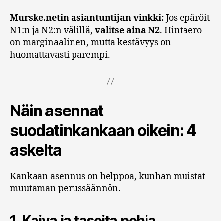
Murske.netin asiantuntijan vinkki:
Jos epäröit
N1:n ja N2:n välillä,
valitse aina N2
. Hintaero
on marginaalinen, mutta kestävyys on
huomattavasti parempi.
Näin asennat
suodatinkankaan oikein: 4
askelta
Kankaan asennus on helppoa, kunhan muistat
muutaman perussäännön.
1. Kaiva ja tasoita pohja