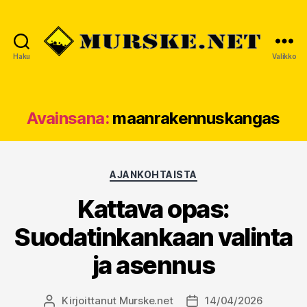
Haku
Valikko
MURSKE.NET
Avainsana:
maanrakennuskangas
Kategoriat
AJANKOHTAISTA
Kattava opas:
Suodatinkankaan valinta
ja asennus
Kirjoittanut
Murske.net
14/04/2026
Kirjoittaja
Julkaisupäivämäärä