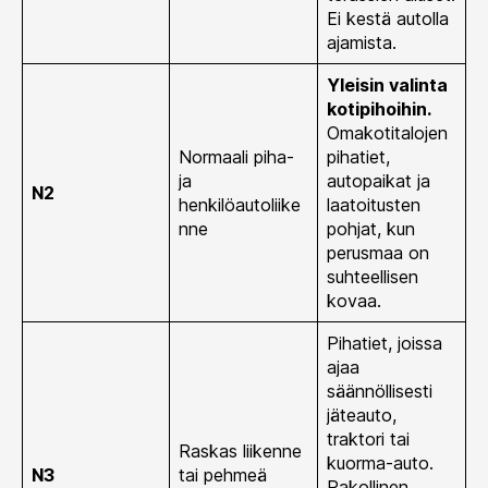
Ei kestä autolla
ajamista.
Yleisin valinta
kotipihoihin.
Omakotitalojen
Normaali piha-
pihatiet,
ja
autopaikat ja
N2
henkilöautoliike
laatoitusten
nne
pohjat, kun
perusmaa on
suhteellisen
kovaa.
Pihatiet, joissa
ajaa
säännöllisesti
jäteauto,
traktori tai
Raskas liikenne
kuorma-auto.
N3
tai pehmeä
Pakollinen