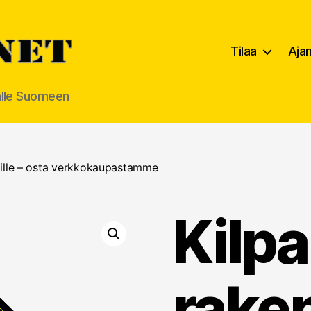
Tilaa
Aja
alle Suomeen
ajille – osta verkkokaupastamme
Kilpa
raken