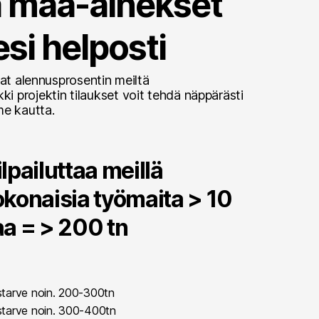
ta maa-ainekset
si helposti
aat alennusprosentin meiltä
 projektin tilaukset voit tehdä näppärästi
e kautta.
lpailuttaa meillä
konaisia työmaita > 10
a = > 200 tn
starve noin. 200-300tn
starve noin. 300-400tn