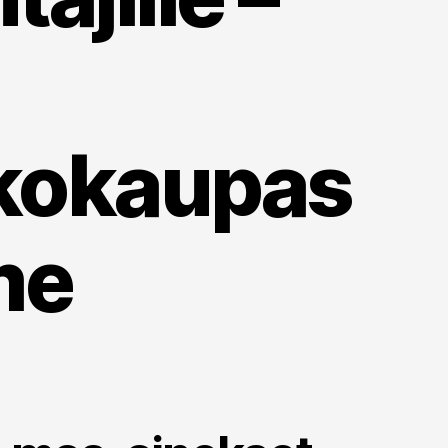
kokaupas
me