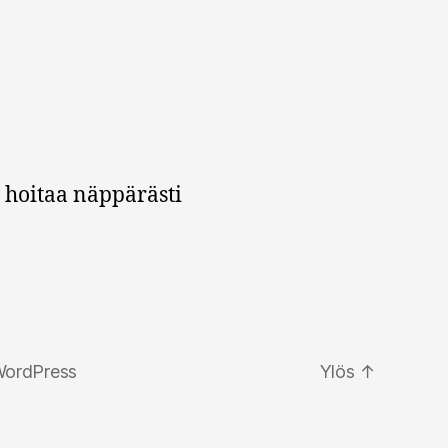
 hoitaa näppärästi
WordPress
Ylös
↑