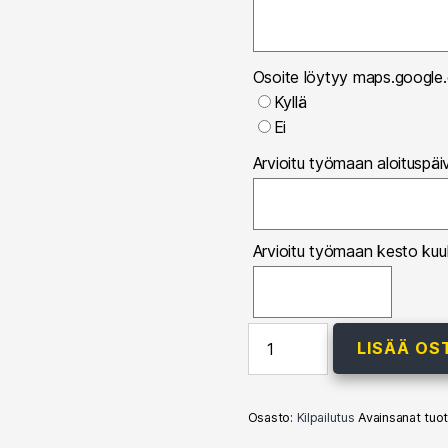
Osoite löytyy maps.google.
Kyllä
Ei
Arvioitu työmaan aloituspäi
Arvioitu työmaan kesto kuu
Kilpailutus
LISÄÄ OS
rakentajille
-
osta
verkkokaupastamme
Osasto:
Kilpailutus
Avainsanat tuo
määrä