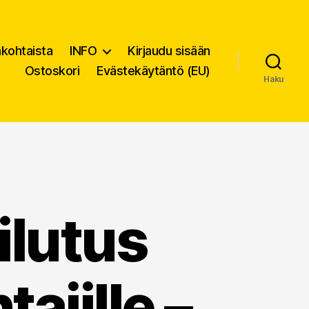
nkohtaista
INFO
Kirjaudu sisään
Ostoskori
Evästekäytäntö (EU)
Haku
ilutus
tajille –