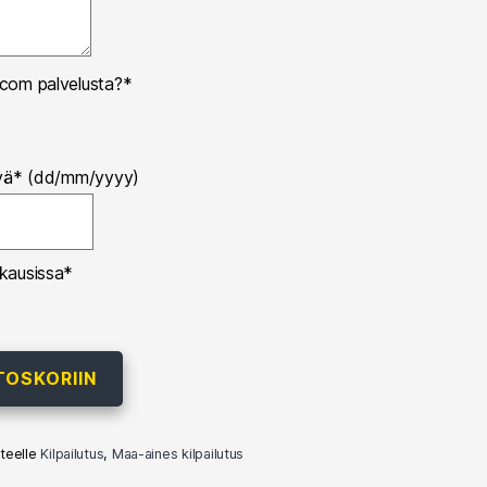
com palvelusta?
*
vä
*
(dd/mm/yyyy)
kausissa
*
TOSKORIIN
tteelle
Kilpailutus
,
Maa-aines kilpailutus