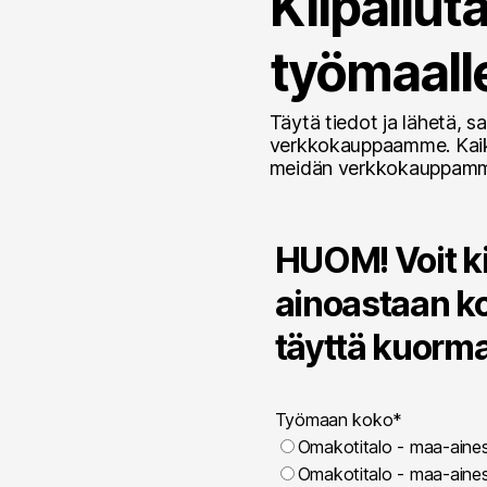
Kilpailu
työmaalle
Täytä tiedot ja lähetä, s
verkkokauppaamme. Kaikki
meidän verkkokauppamm
HUOM! Voit ki
ainoastaan ko
täyttä kuorma
Työmaan koko
*
Omakotitalo - maa-aine
Omakotitalo - maa-aine