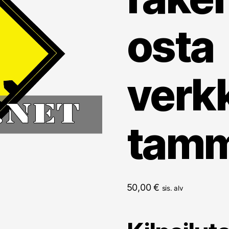
osta
verk
tam
50,00
€
sis. alv