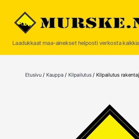
MURSKE.NET
Laadukkaat maa-ainekset helposti verkosta kaikki
Etusivu
/
Kauppa
/
Kilpailutus
/ Kilpailutus rakent