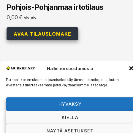
Pohjois-Pohjanmaa irtotilaus
0,00
€
sis. alv
AVAA TILAUSLOMAKE
Hallinnoi suostumusta
© 2026
MURSKE.NET
Ylös
↑
Murske.net Suomi Oy:n toimitusehdot ja
Parhaan kokemuksen tarjoamiseksi käytämme teknologioita, kuten
evästeitä, tallentaaksemme ja/tai käyttääksemme laitetietoja.
rekisteriseloste
HYVÄKSY
KIELLÄ
NÄYTÄ ASETUKSET