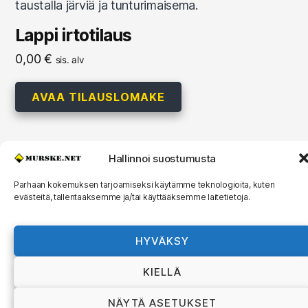
Lappi irtotilaus
0,00
€
sis. alv
AVAA TILAUSLOMAKE
Hallinnoi suostumusta
© 2026
MURSKE.NET
Ylös
↑
Parhaan kokemuksen tarjoamiseksi käytämme teknologioita, kuten
evästeitä, tallentaaksemme ja/tai käyttääksemme laitetietoja.
Murske.net Suomi Oy:n toimitusehdot ja
rekisteriseloste
HYVÄKSY
KIELLÄ
NÄYTÄ ASETUKSET