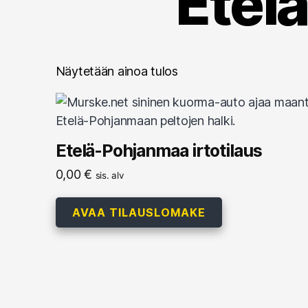
Etel
Näytetään ainoa tulos
Etelä-Pohjanmaa irtotilaus
0,00
€
sis. alv
AVAA TILAUSLOMAKE