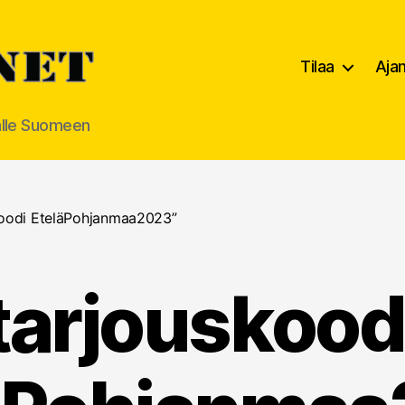
Tilaa
Aja
alle Suomeen
skoodi EteläPohjanmaa2023”
tarjouskood