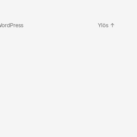
WordPress
Ylös
↑