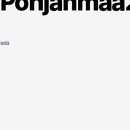
äPohjanma