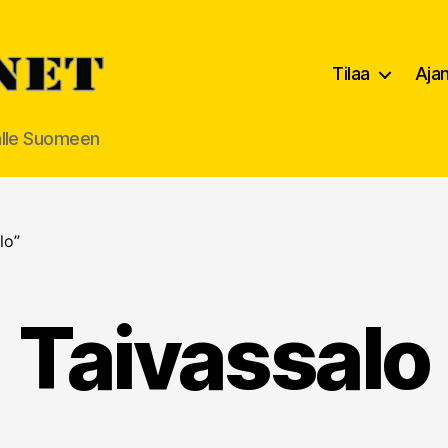
Tilaa
Aja
alle Suomeen
lo”
Taivassalo