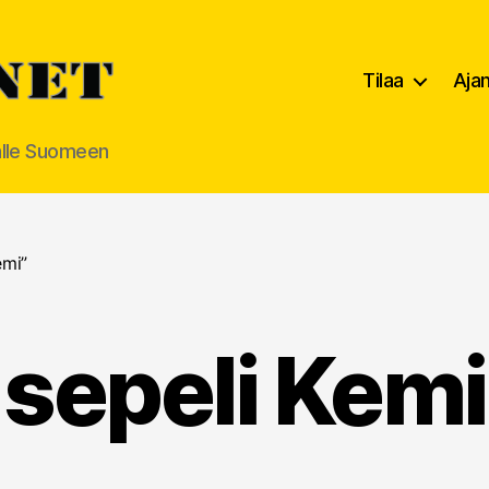
Tilaa
Aja
alle Suomeen
emi”
sepeli Kemi