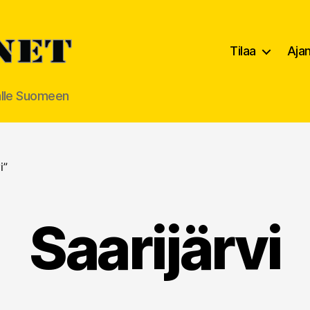
Tilaa
Aja
alle Suomeen
i”
Saarijärvi