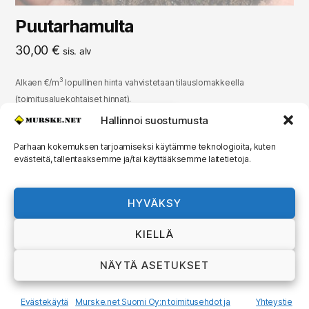
Puutarhamulta
30,00
€
sis. alv
3
Alkaen €/m
lopullinen hinta vahvistetaan tilauslomakkeella
(toimitusaluekohtaiset hinnat).
Hallinnoi suostumusta
TILAA MAA-AINESTA
Parhaan kokemuksen tarjoamiseksi käytämme teknologioita, kuten
evästeitä, tallentaaksemme ja/tai käyttääksemme laitetietoja.
© 2026
MURSKE.NET
Ylös
↑
HYVÄKSY
Murske.net Suomi Oy:n toimitusehdot ja
KIELLÄ
rekisteriseloste
NÄYTÄ ASETUKSET
Evästekäytä
Murske.net Suomi Oy:n toimitusehdot ja
Yhteystie