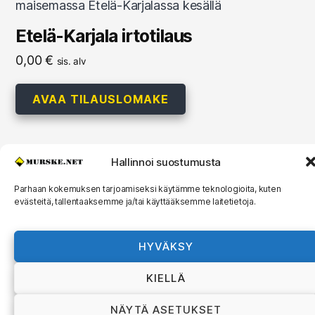
Etelä-Karjala irtotilaus
0,00
€
sis. alv
AVAA TILAUSLOMAKE
Hallinnoi suostumusta
© 2026
MURSKE.NET
Ylös
↑
Parhaan kokemuksen tarjoamiseksi käytämme teknologioita, kuten
evästeitä, tallentaaksemme ja/tai käyttääksemme laitetietoja.
Murske.net Suomi Oy:n toimitusehdot ja
rekisteriseloste
HYVÄKSY
KIELLÄ
NÄYTÄ ASETUKSET