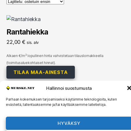
Rantahiekka
22,00
€
sis. alv
3
Alkaen €/m
lopullinen hinta vahvistetaan tilauslomakkeella
(toimitusaluekohtaiset hinnat).
TILAA MAA-AINESTA
Hallinnoi suostumusta
Parhaan kokemuksen tarjoamiseksi käytämme teknologioita, kuten
evästeitä, tallentaaksemme ja/tai käyttääksemme laitetietoja.
© 2026
MURSKE.NET
Ylös
↑
Murske.net Suomi Oy:n toimitusehdot ja
HYVÄKSY
rekisteriseloste