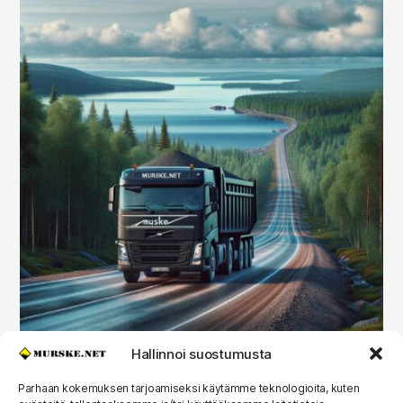
Hallinnoi suostumusta
Pohjois-Karjala irtotilaus
Parhaan kokemuksen tarjoamiseksi käytämme teknologioita, kuten
0,00
€
sis. alv