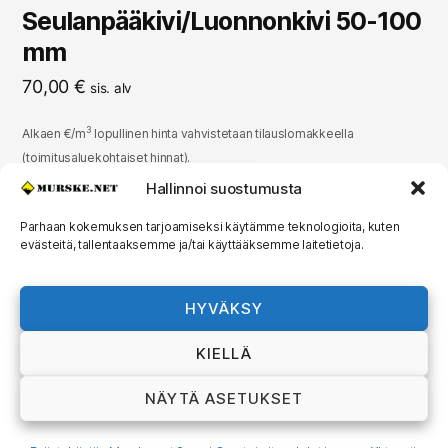
Seulanpääkivi/Luonnonkivi 50-100
mm
70,00
€
sis. alv
3
Alkaen €/m
lopullinen hinta vahvistetaan tilauslomakkeella
(toimitusaluekohtaiset hinnat).
Hallinnoi suostumusta
TILAA MAA-AINESTA
Parhaan kokemuksen tarjoamiseksi käytämme teknologioita, kuten
evästeitä, tallentaaksemme ja/tai käyttääksemme laitetietoja.
© 2026
MURSKE.NET
Ylös
↑
HYVÄKSY
Murske.net Suomi Oy:n toimitusehdot ja
KIELLÄ
rekisteriseloste
NÄYTÄ ASETUKSET