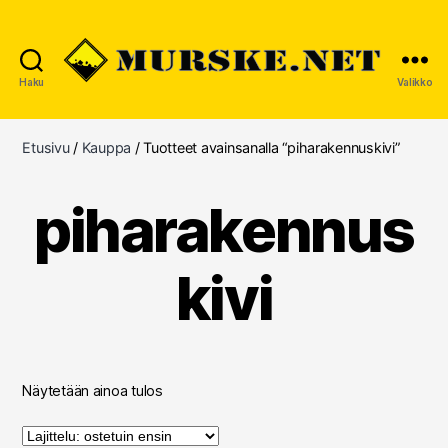
Haku
Valikko
MURSKE.NET
Etusivu
/
Kauppa
/ Tuotteet avainsanalla “piharakennuskivi”
piharakennus
kivi
Näytetään ainoa tulos