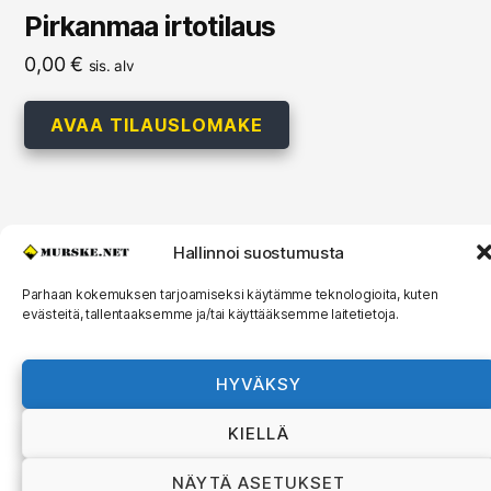
Pirkanmaa irtotilaus
0,00
€
sis. alv
AVAA TILAUSLOMAKE
Hallinnoi suostumusta
© 2026
MURSKE.NET
Ylös
↑
Murske.net Suomi Oy:n toimitusehdot ja
Parhaan kokemuksen tarjoamiseksi käytämme teknologioita, kuten
evästeitä, tallentaaksemme ja/tai käyttääksemme laitetietoja.
rekisteriseloste
HYVÄKSY
KIELLÄ
NÄYTÄ ASETUKSET