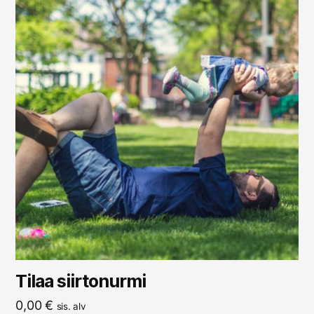
Tilaa siirtonurmi
0,00
€
sis. alv