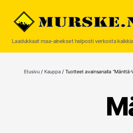
MURSKE.NET
Laadukkaat maa-ainekset helposti verkosta kaikki
Etusivu
/
Kauppa
/ Tuotteet avainsanalla “Mänttä-V
Mä