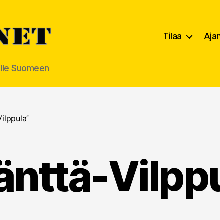
Tilaa
Aja
alle Suomeen
ilppula”
nttä-Vilpp