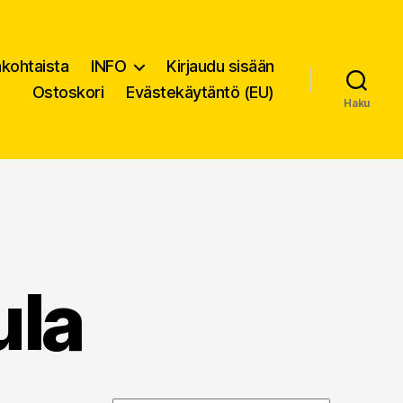
nkohtaista
INFO
Kirjaudu sisään
Ostoskori
Evästekäytäntö (EU)
Haku
ula